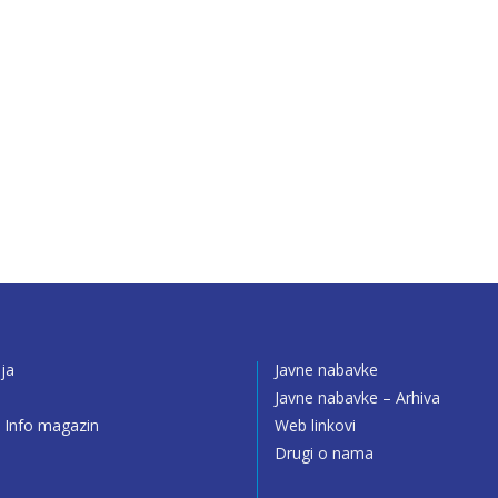
ija
Javne nabavke
o
Javne nabavke – Arhiva
 Info magazin
Web linkovi
Drugi o nama