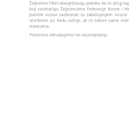
Željeznice FBiH obavještavaju putnike da će zbog naj
koji saobraćaju Željeznicama Federacije Bosne i H
putnički vozovi saobraćati sa zakašnjenjem. Vozovi 
utvrđenim po Redu vožnje, ali će tokom same vožnj
stanicama.
Putnicima zahvaljujemo na razumijevanju.