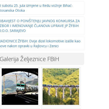
U subotu 25. jula izmjene u Redu vožnje Bihać-
Bosanska Otoka
OBAVIJEST O PONIŠTENJU JAVNOG KONKURSA ZA
IZBOR I IMENOVANJE ČLANOVA UPRAVE JP ŽFBIH
D.O.O. SARAJEVO
RADIONICE ŽFBiH: Dvije dizel lokomotive izašle kao
nove nakon opravki u Rajlovcu i Zenici
Galerija Željeznice FBiH