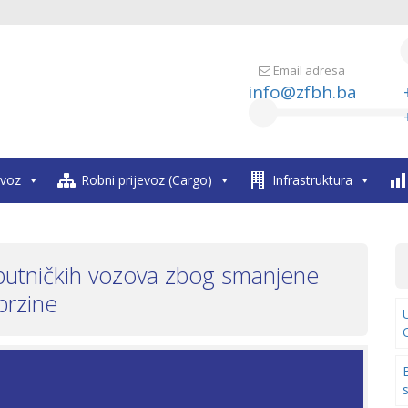
Email adresa
info@zfbh.ba
evoz
Robni prijevoz (Cargo)
Infrastruktura
putničkih vozova zbog smanjene
brzine