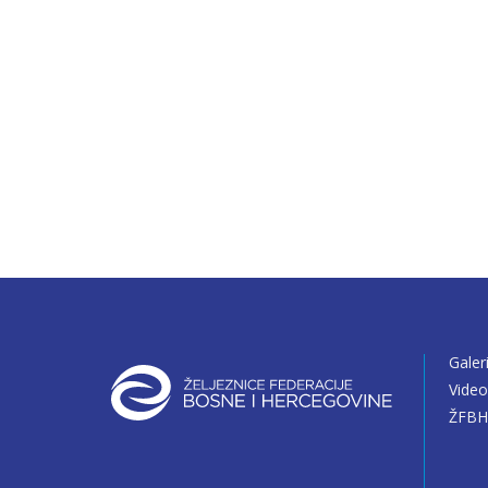
Galer
Vide
ŽFBH