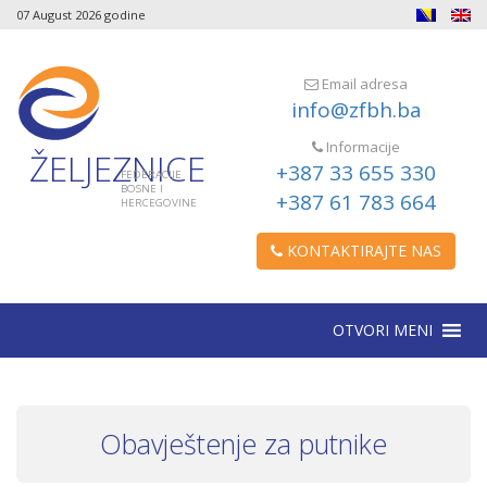
07 August 2026 godine
Email adresa
info@zfbh.ba
Informacije
ŽELJEZNICE
+387 33 655 330
FEDERACIJE
BOSNE I
+387 61 783 664
HERCEGOVINE
KONTAKTIRAJTE NAS
OTVORI MENI
Obavještenje za putnike