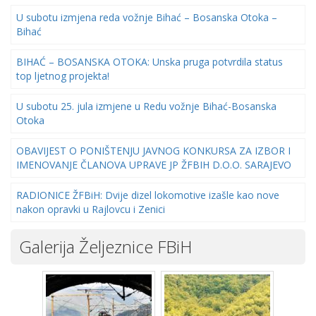
U subotu izmjena reda vožnje Bihać – Bosanska Otoka –
Bihać
BIHAĆ – BOSANSKA OTOKA: Unska pruga potvrdila status
top ljetnog projekta!
U subotu 25. jula izmjene u Redu vožnje Bihać-Bosanska
Otoka
OBAVIJEST O PONIŠTENJU JAVNOG KONKURSA ZA IZBOR I
IMENOVANJE ČLANOVA UPRAVE JP ŽFBIH D.O.O. SARAJEVO
RADIONICE ŽFBiH: Dvije dizel lokomotive izašle kao nove
nakon opravki u Rajlovcu i Zenici
Galerija Željeznice FBiH