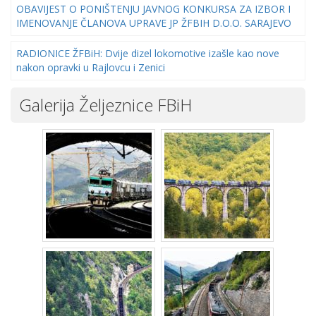
OBAVIJEST O PONIŠTENJU JAVNOG KONKURSA ZA IZBOR I
IMENOVANJE ČLANOVA UPRAVE JP ŽFBIH D.O.O. SARAJEVO
RADIONICE ŽFBiH: Dvije dizel lokomotive izašle kao nove
nakon opravki u Rajlovcu i Zenici
Galerija Željeznice FBiH