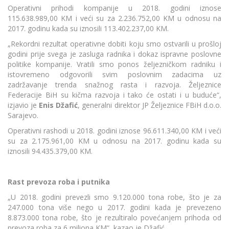
Operativni prihodi kompanije u 2018. godini iznose
115.638.989,00 KM i veći su za 2.236.752,00 KM u odnosu na
2017. godinu kada su iznosili 113.402.237,00 KM.
„Rekordni rezultat operativne dobiti koju smo ostvarili u prošloj
godini prije svega je zasluga radnika i dokaz ispravne poslovne
politike kompanije. Vratili smo ponos željezničkom radniku i
istovremeno odgovorili svim poslovnim zadacima uz
zadržavanje trenda snažnog rasta i razvoja. Željeznice
Federacije BiH su kičma razvoja i tako će ostati i u buduće“,
izjavio je
Enis Džafić
, generalni direktor JP Željeznice FBiH d.o.o.
Sarajevo.
Operativni rashodi u 2018. godini iznose 96.611.340,00 KM i veći
su za 2.175.961,00 KM u odnosu na 2017. godinu kada su
iznosili 94.435.379,00 KM.
Rast prevoza roba i putnika
„U 2018. godini prevezli smo 9.120.000 tona robe, što je za
247.000 tona više nego u 2017. godini kada je prevezeno
8.873.000 tona robe, što je rezultiralo povećanjem prihoda od
prevoza roba za 6 miliona KM“, kazao je Džafić.