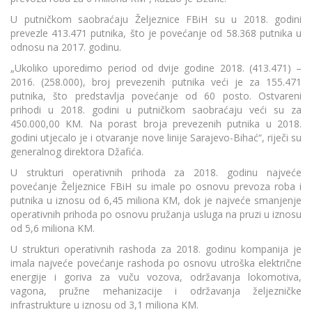
U putničkom saobraćaju Željeznice FBiH su u 2018. godini
prevezle 413.471 putnika, što je povećanje od 58.368 putnika u
odnosu na 2017. godinu.
„Ukoliko uporedimo period od dvije godine 2018. (413.471) –
2016. (258.000), broj prevezenih putnika veći je za 155.471
putnika, što predstavlja povećanje od 60 posto. Ostvareni
prihodi u 2018. godini u putničkom saobraćaju veći su za
450.000,00 KM. Na porast broja prevezenih putnika u 2018.
godini utjecalo je i otvaranje nove linije Sarajevo-Bihać“, riječi su
generalnog direktora Džafića.
U strukturi operativnih prihoda za 2018. godinu najveće
povećanje Željeznice FBiH su imale po osnovu prevoza roba i
putnika u iznosu od 6,45 miliona KM, dok je najveće smanjenje
operativnih prihoda po osnovu pružanja usluga na pruzi u iznosu
od 5,6 miliona KM.
U strukturi operativnih rashoda za 2018. godinu kompanija je
imala najveće povećanje rashoda po osnovu utroška električne
energije i goriva za vuču vozova, održavanja lokomotiva,
vagona, pružne mehanizacije i održavanja željezničke
infrastrukture u iznosu od 3,1 miliona KM.