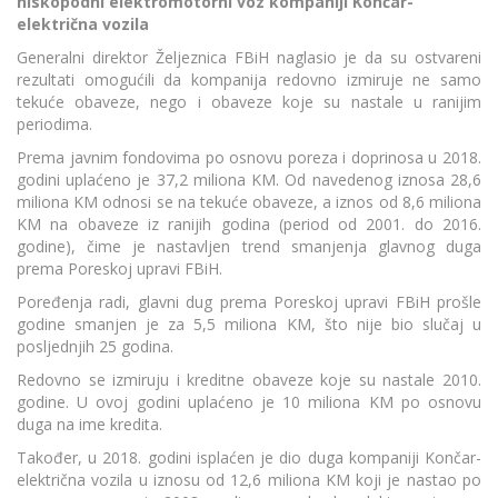
niskopodni elektromotorni voz kompaniji Končar-
električna vozila
Generalni direktor Željeznica FBiH naglasio je da su ostvareni
rezultati omogućili da kompanija redovno izmiruje ne samo
tekuće obaveze, nego i obaveze koje su nastale u ranijim
periodima.
Prema javnim fondovima po osnovu poreza i doprinosa u 2018.
godini uplaćeno je 37,2 miliona KM. Od navedenog iznosa 28,6
miliona KM odnosi se na tekuće obaveze, a iznos od 8,6 miliona
KM na obaveze iz ranijih godina (period od 2001. do 2016.
godine), čime je nastavljen trend smanjenja glavnog duga
prema Poreskoj upravi FBiH.
Poređenja radi, glavni dug prema Poreskoj upravi FBiH prošle
godine smanjen je za 5,5 miliona KM, što nije bio slučaj u
posljednjih 25 godina.
Redovno se izmiruju i kreditne obaveze koje su nastale 2010.
godine. U ovoj godini uplaćeno je 10 miliona KM po osnovu
duga na ime kredita.
Također, u 2018. godini isplaćen je dio duga kompaniji Končar-
električna vozila u iznosu od 12,6 miliona KM koji je nastao po