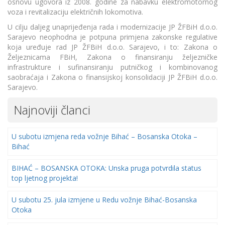
osnovu ugovora iz 2008. godine za nabavku elektromotornog
voza i revitalizaciju električnih lokomotiva.
U cilju daljeg unaprijeđenja rada i modernizacije JP ŽFBiH d.o.o.
Sarajevo neophodna je potpuna primjena zakonske regulative
koja uređuje rad JP ŽFBiH d.o.o. Sarajevo, i to: Zakona o
Željeznicama FBiH, Zakona o finansiranju željezničke
infrastrukture i sufinansiranju putničkog i kombinovanog
saobraćaja i Zakona o finansijskoj konsolidaciji JP ŽFBiH d.o.o.
Sarajevo.
Najnoviji članci
U subotu izmjena reda vožnje Bihać – Bosanska Otoka –
Bihać
BIHAĆ – BOSANSKA OTOKA: Unska pruga potvrdila status
top ljetnog projekta!
U subotu 25. jula izmjene u Redu vožnje Bihać-Bosanska
Otoka