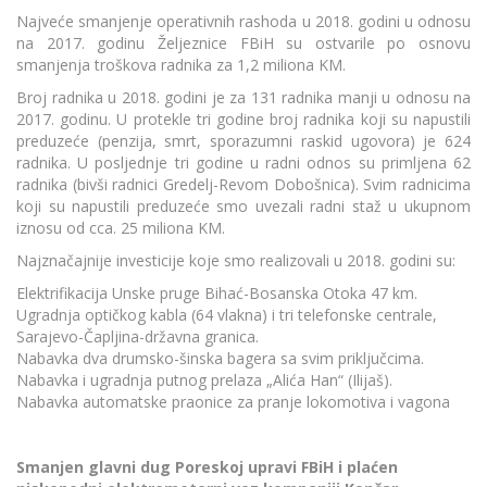
Najveće smanjenje operativnih rashoda u 2018. godini u odnosu
na 2017. godinu Željeznice FBiH su ostvarile po osnovu
smanjenja troškova radnika za 1,2 miliona KM.
Broj radnika u 2018. godini je za 131 radnika manji u odnosu na
2017. godinu. U protekle tri godine broj radnika koji su napustili
preduzeće (penzija, smrt, sporazumni raskid ugovora) je 624
radnika. U posljednje tri godine u radni odnos su primljena 62
radnika (bivši radnici Gredelj-Revom Dobošnica). Svim radnicima
koji su napustili preduzeće smo uvezali radni staž u ukupnom
iznosu od cca. 25 miliona KM.
Najznačajnije investicije koje smo realizovali u 2018. godini su:
Elektrifikacija Unske pruge Bihać-Bosanska Otoka 47 km.
Ugradnja optičkog kabla (64 vlakna) i tri telefonske centrale,
Sarajevo-Čapljina-državna granica.
Nabavka dva drumsko-šinska bagera sa svim priključcima.
Nabavka i ugradnja putnog prelaza „Alića Han“ (Ilijaš).
Nabavka automatske praonice za pranje lokomotiva i vagona
Smanjen glavni dug Poreskoj upravi FBiH i plaćen