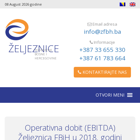
08 August 2026 godine
Email adresa
info@zfbh.ba
Informacije
ŽELJEZNICE
+387 33 655 330
FEDERACIJE
BOSNE I
+387 61 783 664
HERCEGOVINE
KONTAKTIRAJTE NAS
OTVORI MENI
Operativna dobit (EBITDA)
Željeznica FBiH u 2018. godini