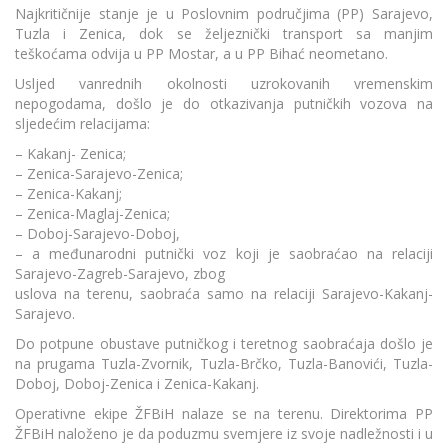
Najkritičnije stanje je u Poslovnim područjima (PP) Sarajevo,
Tuzla i Zenica, dok se željeznički transport sa manjim
teškoćama odvija u PP Mostar, a u PP Bihać neometano.
Usljed vanrednih okolnosti uzrokovanih vremenskim
nepogodama, došlo je do otkazivanja putničkih vozova na
sljedećim relacijama:
– Kakanj- Zenica;
– Zenica-Sarajevo-Zenica;
– Zenica-Kakanj;
– Zenica-Maglaj-Zenica;
– Doboj-Sarajevo-Doboj,
– a međunarodni putnički voz koji je saobraćao na relaciji
Sarajevo-Zagreb-Sarajevo, zbog
uslova na terenu, saobraća samo na relaciji Sarajevo-Kakanj-
Sarajevo.
Do potpune obustave putničkog i teretnog saobraćaja došlo je
na prugama Tuzla-Zvornik, Tuzla-Brčko, Tuzla-Banovići, Tuzla-
Doboj, Doboj-Zenica i Zenica-Kakanj.
Operativne ekipe ŽFBiH nalaze se na terenu. Direktorima PP
ŽFBiH naloženo je da poduzmu svemjere iz svoje nadležnosti i u