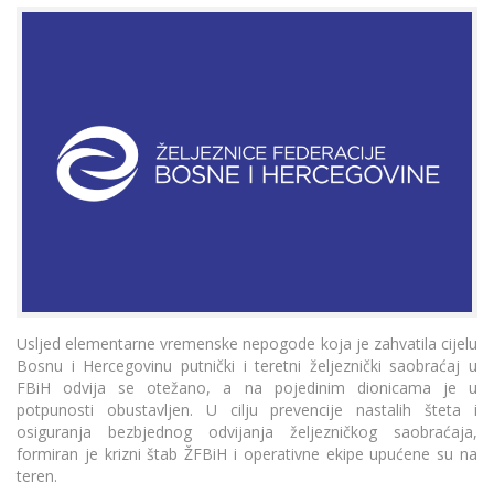
Usljed elementarne vremenske nepogode koja je zahvatila cijelu
Bosnu i Hercegovinu putnički i teretni željeznički saobraćaj u
FBiH odvija se otežano, a na pojedinim dionicama je u
potpunosti obustavljen. U cilju prevencije nastalih šteta i
osiguranja bezbjednog odvijanja željezničkog saobraćaja,
formiran je krizni štab ŽFBiH i operativne ekipe upućene su na
teren.