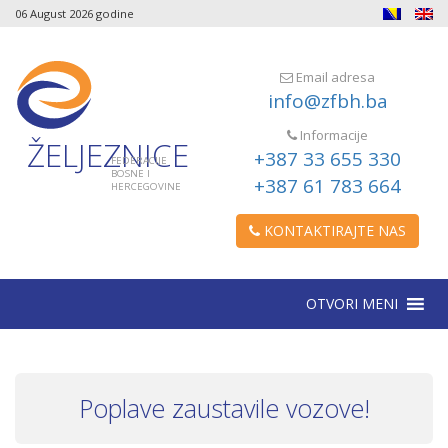
06 August 2026 godine
Email adresa
info@zfbh.ba
Informacije
ŽELJEZNICE
+387 33 655 330
FEDERACIJE
BOSNE I
+387 61 783 664
HERCEGOVINE
KONTAKTIRAJTE NAS
OTVORI MENI
Poplave zaustavile vozove!