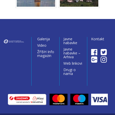
Galerija
Javne
Kontakt
nabavke
Video
Javne
ŽFBH Info
nabavke –
magazin
Arhiva
Web linkovi
Drugi o
nama