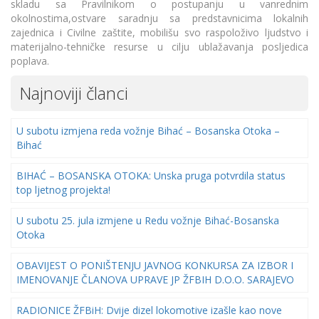
skladu sa Pravilnikom o postupanju u vanrednim
okolnostima,ostvare saradnju sa predstavnicima lokalnih
zajednica i Civilne zaštite, mobilišu svo raspoloživo ljudstvo i
materijalno-tehničke resurse u cilju ublažavanja posljedica
poplava.
Najnoviji članci
U subotu izmjena reda vožnje Bihać – Bosanska Otoka –
Bihać
BIHAĆ – BOSANSKA OTOKA: Unska pruga potvrdila status
top ljetnog projekta!
U subotu 25. jula izmjene u Redu vožnje Bihać-Bosanska
Otoka
OBAVIJEST O PONIŠTENJU JAVNOG KONKURSA ZA IZBOR I
IMENOVANJE ČLANOVA UPRAVE JP ŽFBIH D.O.O. SARAJEVO
RADIONICE ŽFBiH: Dvije dizel lokomotive izašle kao nove