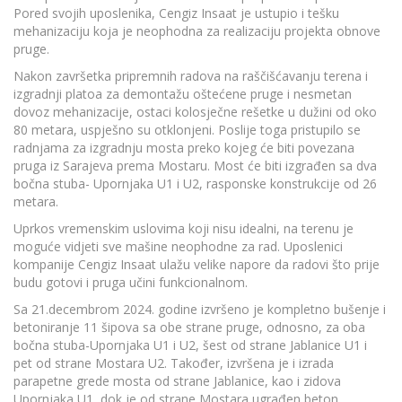
Pored svojih uposlenika, Cengiz Insaat je ustupio i tešku
mehanizaciju koja je neophodna za realizaciju projekta obnove
pruge.
Nakon završetka pripremnih radova na raščišćavanju terena i
izgradnji platoa za demontažu oštećene pruge i nesmetan
dovoz mehanizacije, ostaci kolosječne rešetke u dužini od oko
80 metara, uspješno su otklonjeni. Poslije toga pristupilo se
radnjama za izgradnju mosta preko kojeg će biti povezana
pruga iz Sarajeva prema Mostaru. Most će biti izgrađen sa dva
bočna stuba- Upornjaka U1 i U2, rasponske konstrukcije od 26
metara.
Uprkos vremenskim uslovima koji nisu idealni, na terenu je
moguće vidjeti sve mašine neophodne za rad. Uposlenici
kompanije Cengiz Insaat ulažu velike napore da radovi što prije
budu gotovi i pruga učini funkcionalnom.
Sa 21.decembrom 2024. godine izvršeno je kompletno bušenje i
betoniranje 11 šipova sa obe strane pruge, odnosno, za oba
bočna stuba-Upornjaka U1 i U2, šest od strane Jablanice U1 i
pet od strane Mostara U2. Također, izvršena je i izrada
parapetne grede mosta od strane Jablanice, kao i zidova
Upornjaka U1, dok je od strane Mostara ugrađen beton