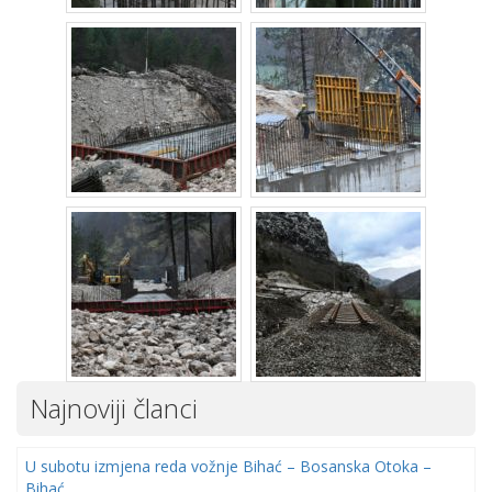
Najnoviji članci
U subotu izmjena reda vožnje Bihać – Bosanska Otoka –
Bihać