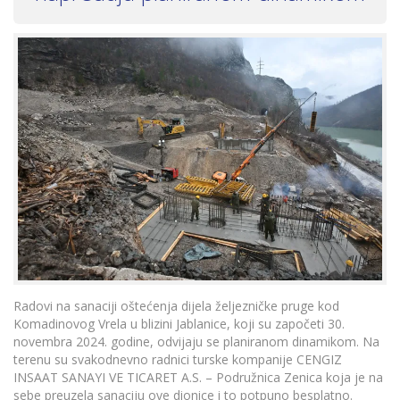
Radovi na sanaciji oštećenja dijela željezničke pruge kod
Komadinovog Vrela u blizini Jablanice, koji su započeti 30.
novembra 2024. godine, odvijaju se planiranom dinamikom. Na
terenu su svakodnevno radnici turske kompanije CENGIZ
INSAAT SANAYI VE TICARET A.S. – Podružnica Zenica koja je na
sebe preuzela sanaciju ove dionice i to potpuno besplatno.