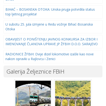
BIHAĆ – BOSANSKA OTOKA: Unska pruga potvrdila status
top ljetnog projekta!
U subotu 25. jula izmjene u Redu vožnje Bihać-Bosanska
Otoka
OBAVIJEST O PONIŠTENJU JAVNOG KONKURSA ZA IZBOR I
IMENOVANJE ČLANOVA UPRAVE JP ŽFBIH D.O.O. SARAJEVO
RADIONICE ŽFBiH: Dvije dizel lokomotive izašle kao nove
nakon opravki u Rajlovcu i Zenici
Galerija Željeznice FBiH