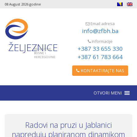
08 August 2026 godine
Email adresa
info@zfbh.ba
Informacije
ŽELJEZNICE
+387 33 655 330
FEDERACIJE
BOSNE I
+387 61 783 664
HERCEGOVINE
KONTAKTIRAJTE NAS
OTVORI MENI
Radovi na pruzi u Jablanici
napreduju planiranom dinamikom