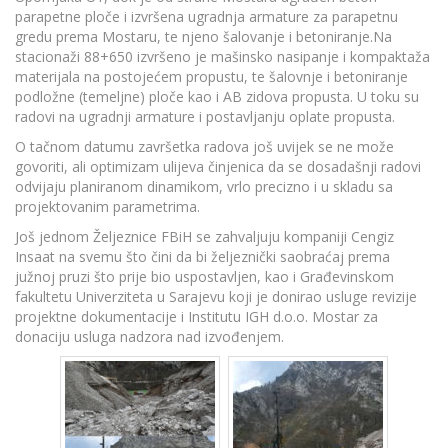
parapetne ploče i izvršena ugradnja armature za parapetnu
gredu prema Mostaru, te njeno šalovanje i betoniranje.Na
stacionaži 88+650 izvršeno je mašinsko nasipanje i kompaktaža
materijala na postojećem propustu, te šalovnje i betoniranje
podložne (temeljne) ploče kao i AB zidova propusta. U toku su
radovi na ugradnji armature i postavljanju oplate propusta.
O tačnom datumu završetka radova još uvijek se ne može
govoriti, ali optimizam ulijeva činjenica da se dosadašnji radovi
odvijaju planiranom dinamikom, vrlo precizno i u skladu sa
projektovanim parametrima.
Još jednom Željeznice FBiH se zahvaljuju kompaniji Cengiz
Insaat na svemu što čini da bi željeznički saobraćaj prema
južnoj pruzi što prije bio uspostavljen, kao i Građevinskom
fakultetu Univerziteta u Sarajevu koji je donirao usluge revizije
projektne dokumentacije i Institutu IGH d.o.o. Mostar za
donaciju usluga nadzora nad izvođenjem.