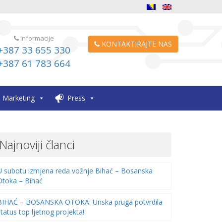
Informacije
KONTAKTIRAJTE NAS
+387 33 655 330
+387 61 783 664
Marketing
Press
Najnoviji članci
U subotu izmjena reda vožnje Bihać – Bosanska
Otoka – Bihać
BIHAĆ – BOSANSKA OTOKA: Unska pruga potvrdila
status top ljetnog projekta!