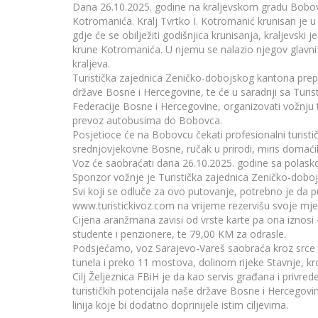
Dana 26.10.2025. godine na kraljevskom gradu Bobovac 
Kotromanića. Kralj Tvrtko I. Kotromanić krunisan je
gdje će se obilježiti godišnjica krunisanja, kraljevski 
krune Kotromanića. U njemu se nalazio njegov glavni 
kraljeva.
Turistička zajednica Zeničko-dobojskog kantona prep
države Bosne i Hercegovine, te će u saradnji sa Turi
Federacije Bosne i Hercegovine, organizovati vožnju t
prevoz autobusima do Bobovca.
Posjetioce će na Bobovcu čekati profesionalni turist
srednjovjekovne Bosne, ručak u prirodi, miris domaćih j
Voz će saobraćati dana 26.10.2025. godine sa polasko
Sponzor vožnje je Turistička zajednica Zeničko-dobo
Svi koji se odluče za ovo putovanje, potrebno je da
www.turistickivoz.com na vrijeme rezervišu svoje mje
Cijena aranžmana zavisi od vrste karte pa ona iznos
studente i penzionere, te 79,00 KM za odrasle.
Podsjećamo, voz Sarajevo-Vareš saobraća kroz srce
tunela i preko 11 mostova, dolinom rijeke Stavnje, kro
Cilj Željeznica FBiH je da kao servis građana i privred
turističkih potencijala naše države Bosne i Hercegovi
linija koje bi dodatno doprinijele istim ciljevima.