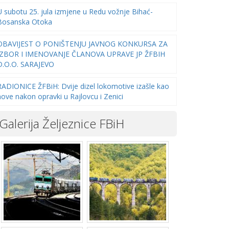
U subotu 25. jula izmjene u Redu vožnje Bihać-
Bosanska Otoka
OBAVIJEST O PONIŠTENJU JAVNOG KONKURSA ZA
IZBOR I IMENOVANJE ČLANOVA UPRAVE JP ŽFBIH
D.O.O. SARAJEVO
RADIONICE ŽFBiH: Dvije dizel lokomotive izašle kao
nove nakon opravki u Rajlovcu i Zenici
Galerija Željeznice FBiH