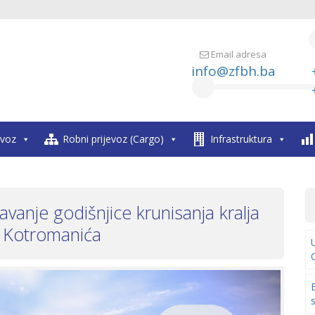
Email adresa
info@zfbh.ba
evoz
Robni prijevoz (Cargo)
Infrastruktura
avanje godišnjice krunisanja kralja
I Kotromanića