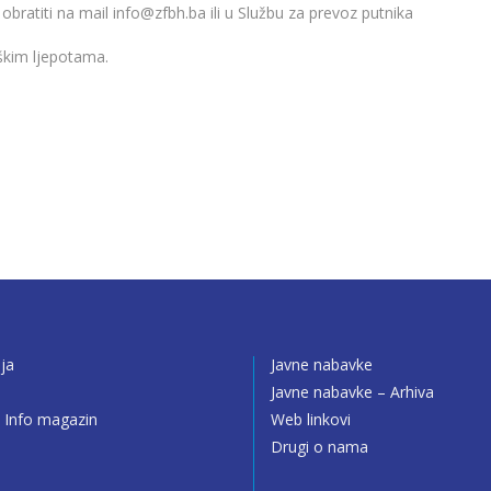
obratiti na mail
info@zfbh.ba
ili u Službu za prevoz putnika
škim ljepotama.
ija
Javne nabavke
o
Javne nabavke – Arhiva
 Info magazin
Web linkovi
Drugi o nama