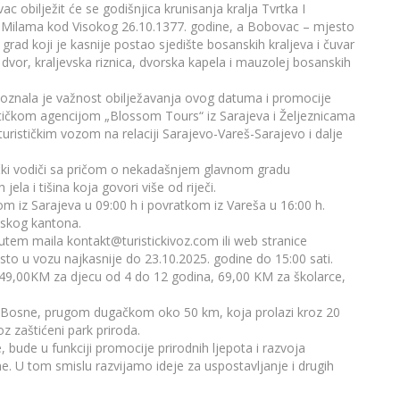
obilježit će se godišnjica krunisanja kralja Tvrtka I
 u Milama kod Visokog 26.10.1377. godine, a Bobovac – mjesto
je grad koji je kasnije postao sjedište bosanskih kraljeva i čuvar
dvor, kraljevska riznica, dvorska kapela i mauzolej bosanskih
oznala je važnost obilježavanja ovog datuma i promocije
stičkom agencijom „Blossom Tours“ iz Sarajeva i Željeznicama
urističkim vozom na relaciji Sarajevo-Vareš-Sarajevo i dalje
ički vodiči sa pričom o nekadašnjem glavnom gradu
ela i tišina koja govori više od riječi.
m iz Sarajeva u 09:00 h i povratkom iz Vareša u 16:00 h.
jskog kantona.
 putem maila
kontakt@turistickivoz.com
ili web stranice
sto u vozu najkasnije do 23.10.2025. godine do 15:00 sati.
i 49,00KM za djecu od 4 do 12 godina, 69,00 KM za školarce,
 Bosne, prugom dugačkom oko 50 km, koja prolazi kroz 20
z zaštićeni park priroda.
e, bude u funkciji promocije prirodnih ljepota i razvoja
ne. U tom smislu razvijamo ideje za uspostavljanje i drugih