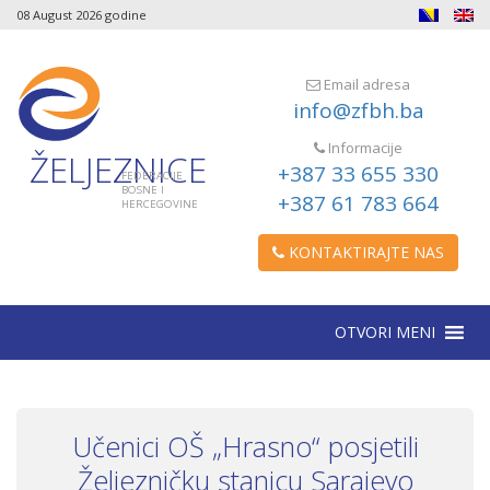
08 August 2026 godine
Email adresa
info@zfbh.ba
Informacije
ŽELJEZNICE
+387 33 655 330
FEDERACIJE
BOSNE I
+387 61 783 664
HERCEGOVINE
KONTAKTIRAJTE NAS
OTVORI MENI
Učenici OŠ „Hrasno“ posjetili
Željezničku stanicu Sarajevo