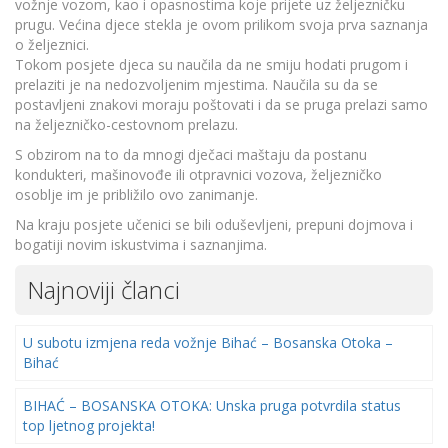
vožnje vozom, kao i opasnostima koje prijete uz željezničku
prugu. Većina djece stekla je ovom prilikom svoja prva saznanja
o željeznici.
Tokom posjete djeca su naučila da ne smiju hodati prugom i
prelaziti je na nedozvoljenim mjestima. Naučila su da se
postavljeni znakovi moraju poštovati i da se pruga prelazi samo
na željezničko-cestovnom prelazu.
S obzirom na to da mnogi dječaci maštaju da postanu
kondukteri, mašinovođe ili otpravnici vozova, željezničko
osoblje im je približilo ovo zanimanje.
Na kraju posjete učenici se bili oduševljeni, prepuni dojmova i
bogatiji novim iskustvima i saznanjima.
Najnoviji članci
U subotu izmjena reda vožnje Bihać – Bosanska Otoka –
Bihać
BIHAĆ – BOSANSKA OTOKA: Unska pruga potvrdila status
top ljetnog projekta!