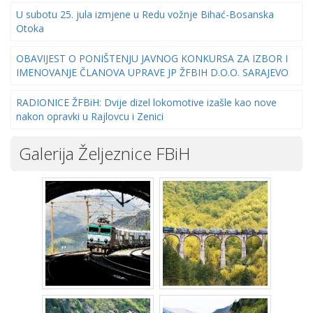
U subotu 25. jula izmjene u Redu vožnje Bihać-Bosanska
Otoka
OBAVIJEST O PONIŠTENJU JAVNOG KONKURSA ZA IZBOR I
IMENOVANJE ČLANOVA UPRAVE JP ŽFBIH D.O.O. SARAJEVO
RADIONICE ŽFBiH: Dvije dizel lokomotive izašle kao nove
nakon opravki u Rajlovcu i Zenici
Galerija Željeznice FBiH