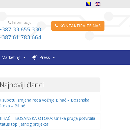
Informacije
KONTAKTIRAJTE NAS
+387 33 655 330
+387 61 783 664
Marketing
Press
Najnoviji članci
U subotu izmjena reda vožnje Bihać – Bosanska
Otoka – Bihać
BIHAĆ – BOSANSKA OTOKA: Unska pruga potvrdila
status top ljetnog projekta!