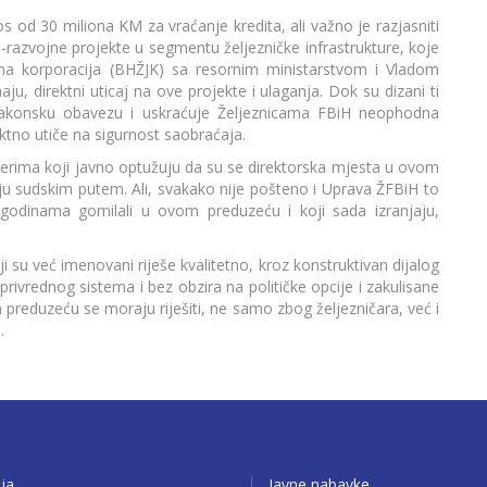
 od 30 miliona KM za vraćanje kredita, ali važno je razjasniti
razvojne projekte u segmentu željezničke infrastrukture, koje
na korporacija (BHŽJK) sa resornim ministarstvom i Vladom
aju, direktni uticaj na ove projekte i ulaganja. Dok su dizani ti
 zakonsku obavezu i uskraćuje Željeznicama FBiH neophodna
ektno utiče na sigurnost saobraćaja.
erima koji javno optužuju da su se direktorska mjesta u ovom
ju sudskim putem. Ali, svakako nije pošteno i Uprava ŽFBiH to
 godinama gomilali u ovom preduzeću i koji sada izranjaju,
i su već imenovani riješe kvalitetno, kroz konstruktivan dijalog
rivrednog sistema i bez obzira na političke opcije i zakulisane
om preduzeću se moraju riješiti, ne samo zbog željezničara, već i
.
ija
Javne nabavke