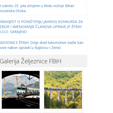
U subotu 25. jula izmjene u Redu vožnje Bihać-
Bosanska Otoka
OBAVIJEST O PONIŠTENJU JAVNOG KONKURSA ZA
IZBOR I IMENOVANJE ČLANOVA UPRAVE JP ŽFBIH
D.O.O. SARAJEVO
RADIONICE ŽFBiH: Dvije dizel lokomotive izašle kao
nove nakon opravki u Rajlovcu i Zenici
Galerija Željeznice FBiH