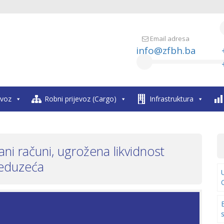
Email adresa
info@zfbh.ba
evoz
Robni prijevoz (Cargo)
Infrastruktura
ani računi, ugrožena likvidnost
eduzeća