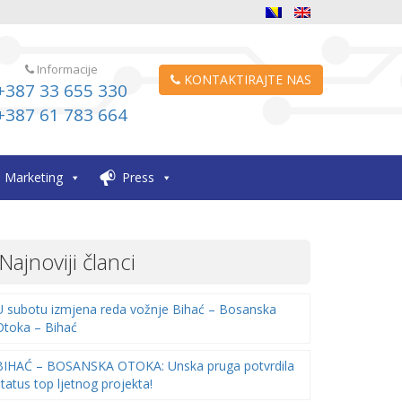
Informacije
KONTAKTIRAJTE NAS
+387 33 655 330
+387 61 783 664
Marketing
Press
Najnoviji članci
U subotu izmjena reda vožnje Bihać – Bosanska
Otoka – Bihać
BIHAĆ – BOSANSKA OTOKA: Unska pruga potvrdila
status top ljetnog projekta!