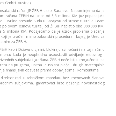
ces GmbH, Austria)
ransakcijski račun JP ŽFBiH d.o.o. Sarajevo. Napominjemo da je
sam računa ŽFBiH na iznos od 5,3 miliona KM (uz pripadajuće
 i izvršne presude Suda u Sarajevu od strane tužitelja Team
je po ovom osnovu tužitelj od ŽFBiH naplatio oko 300.000 KM,
cca 5 miliona KM. Podsjećamo da je uzrok problema plaćanje
a koji je urađen mimo zakonskih procedura i kojeg je Ured za
štetnim za ŽFBiH.
H kao i Državu u cjelini, blokiraju svi računi i na taj način u
entu kada je neophodno uspostaviti odvijanje redovnog i
ivrednih subjekata i građana. ŽFBiH neće biti u mogućnosti da
eta na prugama, upitna je isplata plaća i drugih materijalnih
ja finansijskih obaveza prema dobavljačima i komitentima.
direktor radi u tehničkom mandatu bez imenovanih članova
vrednim subjektima, garantovati brzo rješenje novonastalog