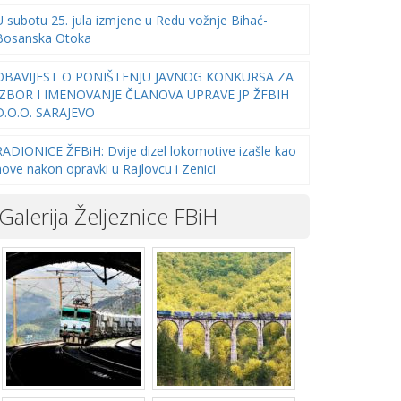
U subotu 25. jula izmjene u Redu vožnje Bihać-
Bosanska Otoka
OBAVIJEST O PONIŠTENJU JAVNOG KONKURSA ZA
IZBOR I IMENOVANJE ČLANOVA UPRAVE JP ŽFBIH
D.O.O. SARAJEVO
RADIONICE ŽFBiH: Dvije dizel lokomotive izašle kao
nove nakon opravki u Rajlovcu i Zenici
Galerija Željeznice FBiH