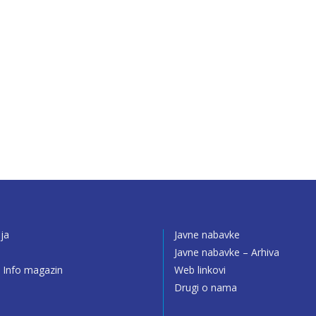
ija
Javne nabavke
o
Javne nabavke – Arhiva
 Info magazin
Web linkovi
Drugi o nama