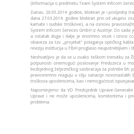
(Informacija o predmetu Team System Inficom Servi
Danas, 20.05.2014. godine, blokiran je i posljednji t
dana 27.03.2014. godine blokiran prvi od ukupno o
kamate i sudske troškove), a na osnovu pravosnažne
System Inficom Services GmbH iz Austrije. Do sada 
a ostatak duga i dalje je enormno visok i iznosi 
obaveza za tzv. „projekat“ polaganja optičkog kabl
reviziju institucija u FBiH proglasio neupotrebljivim i 
Neshvatljivo je da se u ovako teškom trenutku za ŽFBi
potpunosti onemogući poslovanje Preduzeća u mom
bezbjednog željezničkog saobraćaja za potrebe bh. pr
pravovremno reaguju u cilju sanacije novonastalih št
troškova uposlenicima, kao i nemogućnost ispunjavan
Napominjemo da VD Predsjednik Uprave-Generalni 
Uprave i ne može uposlenicima, komitentima i pri
problema.