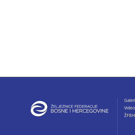
Galer
Vide
ŽFBH