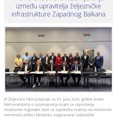
između upravitelja željezničke
infrastrukture Zapadnog Balkana
JP Željeznice FBiH potpisale su 03. juna 2026. godine Aneks
Memoranduma o razumijevanju kojim se uspostavlja
struktuirani regionalni okvir za zajedničku reakciju na ekstremne
vremenske prilike i klimatsko osiguravanje željezničke