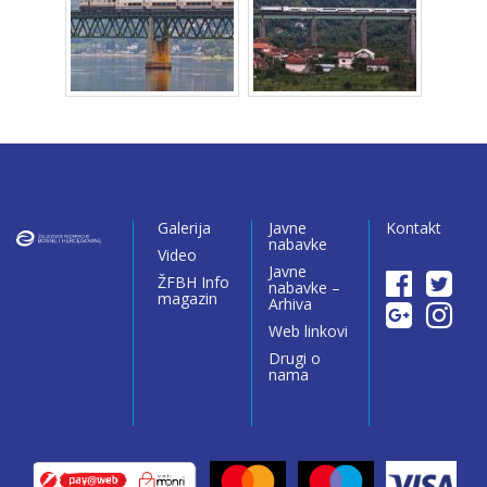
Galerija
Javne
Kontakt
nabavke
Video
Javne
ŽFBH Info
nabavke –
magazin
Arhiva
Web linkovi
Drugi o
nama