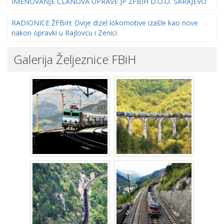
IMENOVANJE ČLANOVA UPRAVE JP ŽFBIH D.O.O. SARAJEVO
RADIONICE ŽFBiH: Dvije dizel lokomotive izašle kao nove
nakon opravki u Rajlovcu i Zenici
Galerija Željeznice FBiH