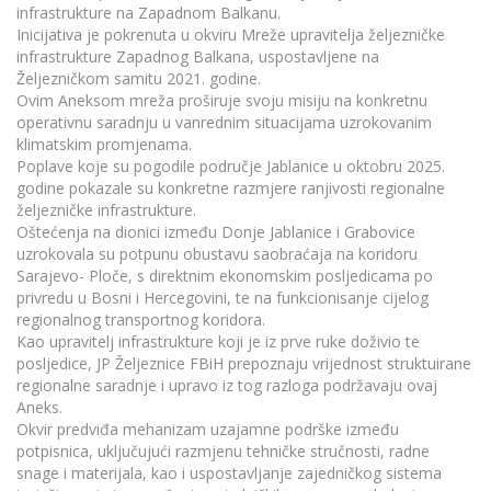
infrastrukture na Zapadnom Balkanu.
Inicijativa je pokrenuta u okviru Mreže upravitelja željezničke
infrastrukture Zapadnog Balkana, uspostavljene na
Željezničkom samitu 2021. godine.
Ovim Aneksom mreža proširuje svoju misiju na konkretnu
operativnu saradnju u vanrednim situacijama uzrokovanim
klimatskim promjenama.
Poplave koje su pogodile područje Jablanice u oktobru 2025.
godine pokazale su konkretne razmjere ranjivosti regionalne
željezničke infrastrukture.
Oštećenja na dionici između Donje Jablanice i Grabovice
uzrokovala su potpunu obustavu saobraćaja na koridoru
Sarajevo- Ploče, s direktnim ekonomskim posljedicama po
privredu u Bosni i Hercegovini, te na funkcionisanje cijelog
regionalnog transportnog koridora.
Kao upravitelj infrastrukture koji je iz prve ruke doživio te
posljedice, JP Željeznice FBiH prepoznaju vrijednost struktuirane
regionalne saradnje i upravo iz tog razloga podržavaju ovaj
Aneks.
Okvir predviđa mehanizam uzajamne podrške između
potpisnica, uključujući razmjenu tehničke stručnosti, radne
snage i materijala, kao i uspostavljanje zajedničkog sistema