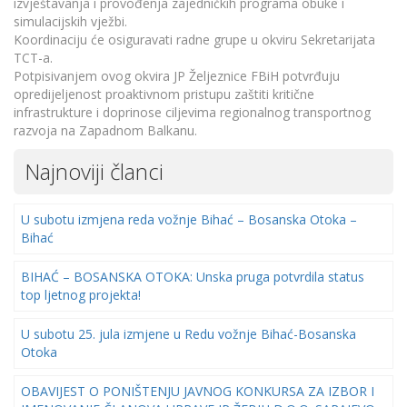
izvještavanja i provođenja zajedničkih programa obuke i
simulacijskih vježbi.
Koordinaciju će osiguravati radne grupe u okviru Sekretarijata
TCT-a.
Potpisivanjem ovog okvira JP Željeznice FBiH potvrđuju
opredijeljenost proaktivnom pristupu zaštiti kritične
infrastrukture i doprinose ciljevima regionalnog transportnog
razvoja na Zapadnom Balkanu.
Najnoviji članci
U subotu izmjena reda vožnje Bihać – Bosanska Otoka –
Bihać
BIHAĆ – BOSANSKA OTOKA: Unska pruga potvrdila status
top ljetnog projekta!
U subotu 25. jula izmjene u Redu vožnje Bihać-Bosanska
Otoka
OBAVIJEST O PONIŠTENJU JAVNOG KONKURSA ZA IZBOR I