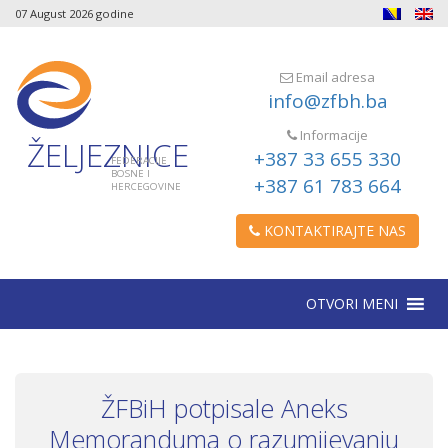
07 August 2026 godine
Email adresa
info@zfbh.ba
Informacije
ŽELJEZNICE
+387 33 655 330
FEDERACIJE
BOSNE I
+387 61 783 664
HERCEGOVINE
KONTAKTIRAJTE NAS
OTVORI MENI
ŽFBiH potpisale Aneks
Memoranduma o razumijevanju