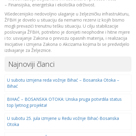
– Finansijska, energetska i ekološka održivost.
Višedecenijsko nedovoljno ulaganje u željezničku infrastrukturu,
ŽFBiH je dovelo u situaciju da nemamo rezervi iz kojih bismo
mogli prevazići trenutnu tešku situaciju. U cilju stabilizacije
poslovanja ŽFBiH, potrebno je donijeti neophodne i hitne mjere
i to: usvajanje Zakona o prevozu opasnih materija, i realizacija
Inicijative i izmjena Zakona o Akcizama kojima bi se predvidjelo
izdvajanje za Željeznice.
Najnoviji članci
U subotu izmjena reda vožnje Bihać – Bosanska Otoka –
Bihać
BIHAĆ – BOSANSKA OTOKA: Unska pruga potvrdila status
top ljetnog projekta!
U subotu 25. jula izmjene u Redu vožnje Bihać-Bosanska
Otoka