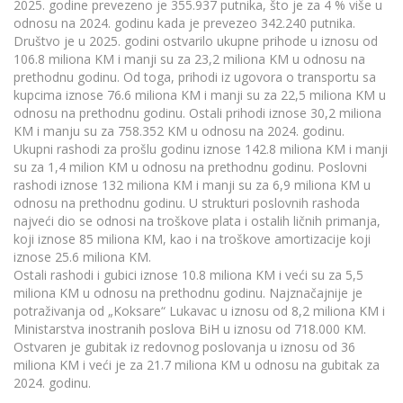
2025. godine prevezeno je 355.937 putnika, što je za 4 % više u
odnosu na 2024. godinu kada je prevezeo 342.240 putnika.
Društvo je u 2025. godini ostvarilo ukupne prihode u iznosu od
106.8 miliona KM i manji su za 23,2 miliona KM u odnosu na
prethodnu godinu. Od toga, prihodi iz ugovora o transportu sa
kupcima iznose 76.6 miliona KM i manji su za 22,5 miliona KM u
odnosu na prethodnu godinu. Ostali prihodi iznose 30,2 miliona
KM i manju su za 758.352 KM u odnosu na 2024. godinu.
Ukupni rashodi za prošlu godinu iznose 142.8 miliona KM i manji
su za 1,4 milion KM u odnosu na prethodnu godinu. Poslovni
rashodi iznose 132 miliona KM i manji su za 6,9 miliona KM u
odnosu na prethodnu godinu. U strukturi poslovnih rashoda
najveći dio se odnosi na troškove plata i ostalih ličnih primanja,
koji iznose 85 miliona KM, kao i na troškove amortizacije koji
iznose 25.6 miliona KM.
Ostali rashodi i gubici iznose 10.8 miliona KM i veći su za 5,5
miliona KM u odnosu na prethodnu godinu. Najznačajnije je
potraživanja od „Koksare“ Lukavac u iznosu od 8,2 miliona KM i
Ministarstva inostranih poslova BiH u iznosu od 718.000 KM.
Ostvaren je gubitak iz redovnog poslovanja u iznosu od 36
miliona KM i veći je za 21.7 miliona KM u odnosu na gubitak za
2024. godinu.