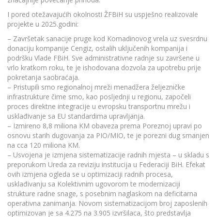
I pored otežavajućih okolnosti ŽFBiH su uspješno realizovale
projekte u 2025.godini:
– Završetak sanacije pruge kod Komadinovog vrela uz svesrdnu
donaciju kompanije Cengiz, ostalih uključenih kompanija i
podršku Vlade FBiH. Sve administrativne radnje su završene u
vrlo kratkom roku, te je ishodovana dozvola za upotrebu prije
pokretanja saobraćaja.
– Pristupili smo regionalnoj mreži menadžera željezničke
infrastrukture čime smo, kao posljednji u regionu, započeli
proces direktne integracije u evropsku transportnu mrežu i
usklađivanje sa EU standardima upravljanja.
– Izmireno 8,8 miliona KM obaveza prema Poreznoj upravi po
osnovu starih dugovanja za PIO/MIO, te je porezni dug smanjen
na cca 120 miliona KM.
– Usvojena je izmjena sistematizacije radnih mjesta – u skladu s
preporukom Ureda za reviziju institucija u Federaciji BiH. Efekat
ovih izmjena ogleda se u optimizaciji radnih procesa,
usklađivanju sa Kolektivnim ugovorom te modernizaciji
strukture radne snage, s posebnim naglaskom na deficitarna
operativna zanimanja. Novom sistematizacijom broj zaposlenih
optimizovan je sa 4.275 na 3.905 izvršilaca, što predstavlja