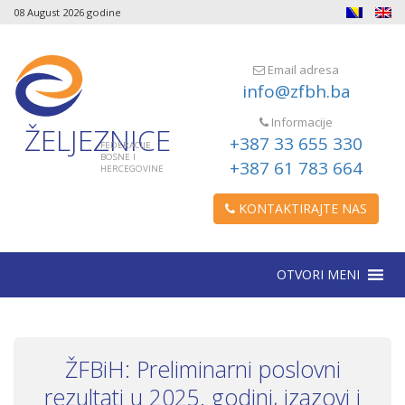
08 August 2026 godine
Email adresa
info@zfbh.ba
Informacije
ŽELJEZNICE
+387 33 655 330
FEDERACIJE
BOSNE I
+387 61 783 664
HERCEGOVINE
KONTAKTIRAJTE NAS
OTVORI MENI
ŽFBiH: Preliminarni poslovni
rezultati u 2025. godini, izazovi i