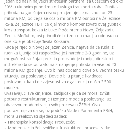
jedan od naših najvećih strateških partnera, sa učešćem od oko
30% u ukupnim prihodima od usluga transporta roba. Gubitak
prihoda na godišnjem nivou procjenjuje se na iznos od 25
miliona KM, od čega se cca 5 miliona KM odnosi na Željeznice
RS-a. Željeznice FBiH će djelimično kompenzovati ovaj gubitak
kroz transport koksa iz Luke Ploče prema Novoj Željezari u
Zenici. Međutim, ovi prihodi će biti znatno manji u odnosu na
one koje je obezbjeđivala Koksara.
Kada je riječ o Novoj Željezari Zenica, najave da će ruda iz
rudnika Ljubija biti raspoloživa još naredne 2-3 godnine, uz
mogućnost stečaja i prekida proizvodnje i ranije, direktno i
indirektno bi se odrazilo na smanjenje prihoda za više od 20
miliona KM godišnje. Ovo bi nas dodatno dovelo u veoma tešku
situaciju za poslovanje. Dovelo bi u pitanje likvidnost
poslovanja, kao i neizvjesnost za egzistenciju naših 2.500
radnika.
Uvažavajući sve činjenice, zaključak je da se mora izvršiti
potpuno restrukturiranje i izmjena modela poslovanja, uz
obaveznu modernizaciju svih procesa u ŽFBiH. Ovo
podrazumijeva da se, uz podršku Vlade i Parlamenta FBiH,
moraju realizovati sljedeći zadaci:
– Finansijska konsolidacija Preduzeća;
– Modernizacija željezničke infrastrukture i procesa rada;