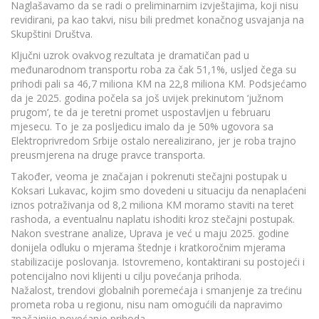
Naglašavamo da se radi o preliminarnim izvještajima, koji nisu
revidirani, pa kao takvi, nisu bili predmet konačnog usvajanja na
Skupštini Društva.
Ključni uzrok ovakvog rezultata je dramatičan pad u
međunarodnom transportu roba za čak 51,1%, usljed čega su
prihodi pali sa 46,7 miliona KM na 22,8 miliona KM. Podsjećamo
da je 2025. godina počela sa još uvijek prekinutom ‘južnom
prugom’, te da je teretni promet uspostavljen u februaru
mjesecu. To je za posljedicu imalo da je 50% ugovora sa
Elektroprivredom Srbije ostalo nerealizirano, jer je roba trajno
preusmjerena na druge pravce transporta.
Također, veoma je značajan i pokrenuti stečajni postupak u
Koksari Lukavac, kojim smo dovedeni u situaciju da nenaplaćeni
iznos potraživanja od 8,2 miliona KM moramo staviti na teret
rashoda, a eventualnu naplatu ishoditi kroz stečajni postupak.
Nakon svestrane analize, Uprava je već u maju 2025. godine
donijela odluku o mjerama štednje i kratkoročnim mjerama
stabilizacije poslovanja. Istovremeno, kontaktirani su postojeći i
potencijalno novi klijenti u cilju povećanja prihoda.
Nažalost, trendovi globalnih poremećaja i smanjenje za trećinu
prometa roba u regionu, nisu nam omogućili da napravimo
značajnije povećanje prihoda.