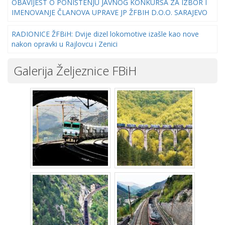
OBAVIJEST O PONIŠTENJU JAVNOG KONKURSA ZA IZBOR I
IMENOVANJE ČLANOVA UPRAVE JP ŽFBIH D.O.O. SARAJEVO
RADIONICE ŽFBiH: Dvije dizel lokomotive izašle kao nove
nakon opravki u Rajlovcu i Zenici
Galerija Željeznice FBiH