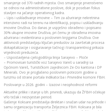
smanjenje od 370 radnih mjesta. Ovo smanjenje prvenstveno
se odnosi na administrativne poslove, dok je poseban fokus
stavljen na jačanje operativnog kadra.
– Upis i usklađivanje imovine – Tim za ažuriranje nekretnina
intenzivno radi na terenu na identifikaciji, popisu i usklađivanju
imovine Društva. Do danas je uspješno obrađeno i popisano
30% ukupne imovine Društva, pri čemu je obrađena imovina
ažurirana i evidentirana u poslovnim knjigama Društva. Ove
aktivnosti predstavljaju ključan preduslov za završetak procesa
dokapitalizacije i osiguravanje tačnog i transparentnog prikaza
vrijednosti preduzeća.
– Uspostavljena cjelogodišnja linija Sarajevo – Ploče
– Promovisan turistički voz Sarajevo Vareš u saradnji sa
Općinom Vareš, Turističkom zajednicom Ze-Do kantona i DP
Minerals. Ovo je proglašeno poslovnim potezom godine u
turizmu od strane portala Indikator.ba i Privredne komore FBiH.
Poslovanje u 2026. godini – Izazovi i neophodnost reformi
Aktuelne prilike i stanje u bh. privredi, ukazuju da ŽFBiH očekuje
vrlo težak i neizvjestan period.
Gašenje Koksare predstavlja direktan i snažan udar na prihode i
samu organizaciju transporta Željeznica FBiH. Koksara je bila