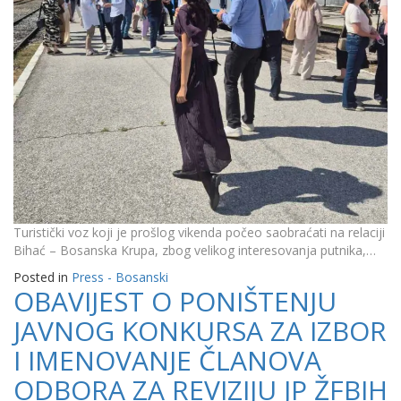
Turistički voz koji je prošlog vikenda počeo saobraćati na relaciji
Bihać – Bosanska Krupa, zbog velikog interesovanja putnika,…
Posted in
Press - Bosanski
OBAVIJEST O PONIŠTENJU
JAVNOG KONKURSA ZA IZBOR
I IMENOVANJE ČLANOVA
ODBORA ZA REVIZIJU JP ŽFBIH