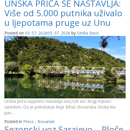
UNSKA PRIČA SE NASTAVLJA:
Više od 5.000 putnika uživalo
u ljepotama pruge uz Unu
Posted on
03. 07. 2026
03. 07. 2026
by
Senka Racic
Unska priča uspješno nastavlja svoj tok već drugi mjesec
zaredom. Da je pokretanje linije Bihać-Bosanska Otoka bio
pun…
Posted in
Press - Bosanski
Sezonski voz Sarajevo – Ploče