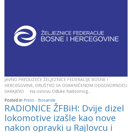
JAVNO PREDUZEĆE ŽELJEZNICE FEDERACIJE BOSNE I
HERCEGOVINE, DRUŠTVO SA OGRANIČENOM ODGOVORNOĆU
SARAJEVO Na osnovu Odluke Nadzornog…
Posted in
Press - Bosanski
RADIONICE ŽFBiH: Dvije dizel
lokomotive izašle kao nove
nakon opravki u Rajlovcu i