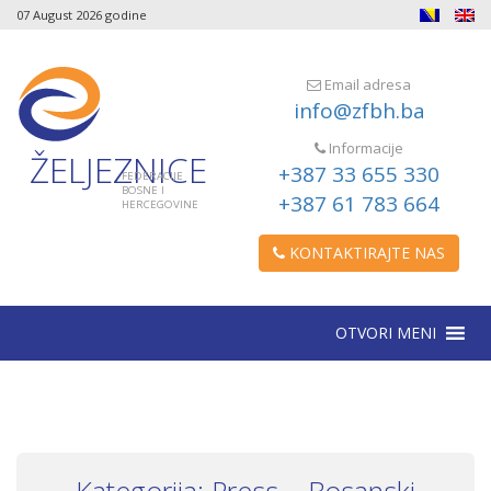
07 August 2026 godine
Email adresa
info@zfbh.ba
Informacije
ŽELJEZNICE
+387 33 655 330
FEDERACIJE
BOSNE I
+387 61 783 664
HERCEGOVINE
KONTAKTIRAJTE NAS
OTVORI MENI
Kategorija: Press – Bosanski