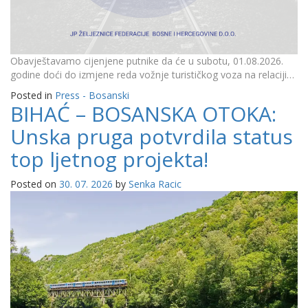
Obavještavamo cijenjene putnike da će u subotu, 01.08.2026.
godine doći do izmjene reda vožnje turističkog voza na relaciji…
Posted in
Press - Bosanski
BIHAĆ – BOSANSKA OTOKA:
Unska pruga potvrdila status
top ljetnog projekta!
Posted on
30. 07. 2026
by
Senka Racic