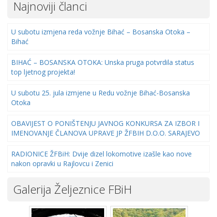
Najnoviji članci
U subotu izmjena reda vožnje Bihać – Bosanska Otoka –
Bihać
BIHAĆ – BOSANSKA OTOKA: Unska pruga potvrdila status
top ljetnog projekta!
U subotu 25. jula izmjene u Redu vožnje Bihać-Bosanska
Otoka
OBAVIJEST O PONIŠTENJU JAVNOG KONKURSA ZA IZBOR I
IMENOVANJE ČLANOVA UPRAVE JP ŽFBIH D.O.O. SARAJEVO
RADIONICE ŽFBiH: Dvije dizel lokomotive izašle kao nove
nakon opravki u Rajlovcu i Zenici
Galerija Željeznice FBiH