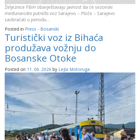
Željeznice FBiH obavještavaju javnost da će sezonski
međunarodni putnički voz Sarajevo – Ploče – Sarajevo
saobraćati u periodu…
Posted in
Press - Bosanski
Turistički voz iz Bihaća
produžava vožnju do
Bosanske Otoke
Posted on
11. 06. 2026
by
Lejla Motoruga