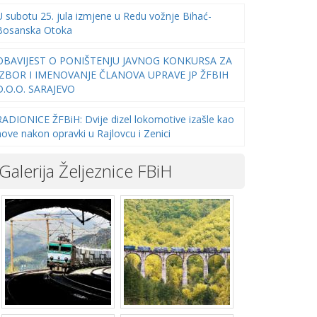
U subotu 25. jula izmjene u Redu vožnje Bihać-
Bosanska Otoka
OBAVIJEST O PONIŠTENJU JAVNOG KONKURSA ZA
IZBOR I IMENOVANJE ČLANOVA UPRAVE JP ŽFBIH
D.O.O. SARAJEVO
RADIONICE ŽFBiH: Dvije dizel lokomotive izašle kao
nove nakon opravki u Rajlovcu i Zenici
Galerija Željeznice FBiH