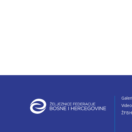
Galer
Vide
ŽFBH