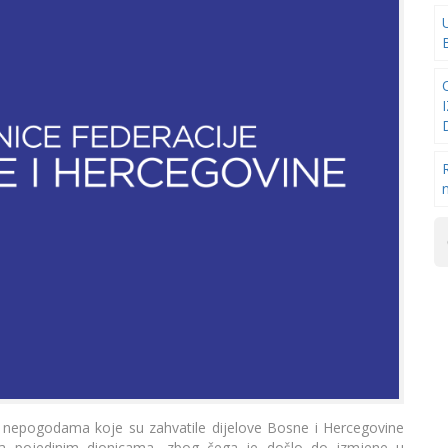
 nepogodama koje su zahvatile dijelove Bosne i Hercegovine
o na pojedinim dionicama, zbog čega je došlo do izmjene u