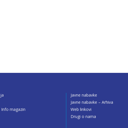
ija
Javne nabavke
o
Javne nabavke – Arhiva
 Info magazin
Web linkovi
Drugi o nama