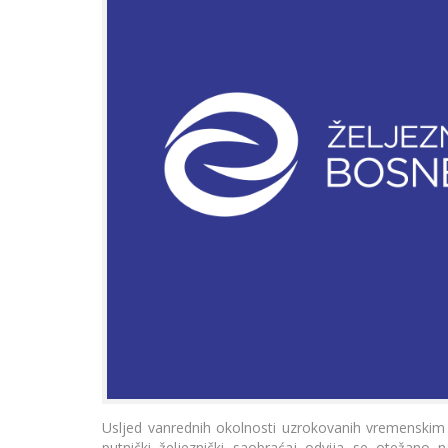
Usljed vanrednih okolnosti uzrokovanih vremenskim
putnički željeznički saobraćaj odvija se otežan