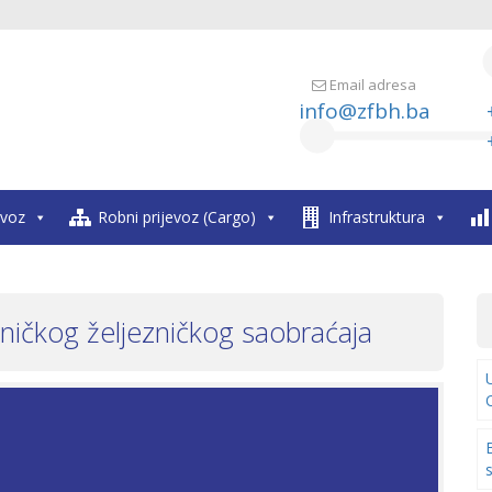
Email adresa
info@zfbh.ba
evoz
Robni prijevoz (Cargo)
Infrastruktura
tničkog željezničkog saobraćaja