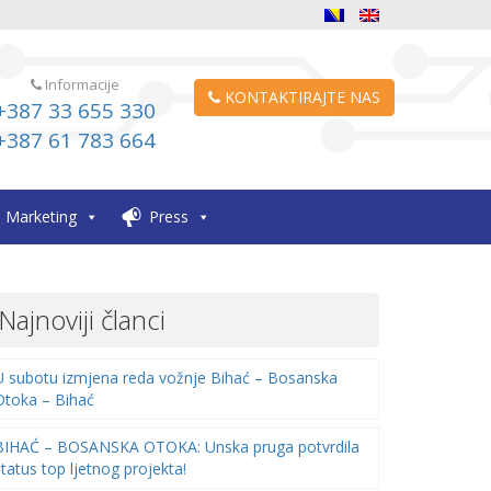
Informacije
KONTAKTIRAJTE NAS
+387 33 655 330
+387 61 783 664
Marketing
Press
Najnoviji članci
U subotu izmjena reda vožnje Bihać – Bosanska
Otoka – Bihać
BIHAĆ – BOSANSKA OTOKA: Unska pruga potvrdila
status top ljetnog projekta!