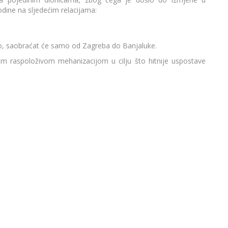
odine na sljedećim relacijama:
jevo, saobraćat će samo od Zagreba do Banjaluke.
m raspoloživom mehanizacijom u cilju što hitnije uspostave