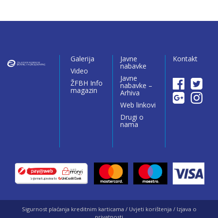
Galerija
Javne
Kontakt
nabavke
Video
Javne
ŽFBH Info
nabavke –
magazin
Arhiva
Web linkovi
Drugi o
nama
Sigurnost plaćanja kreditnim karticama / Uvjeti korištenja / Izjava o
privatnosti