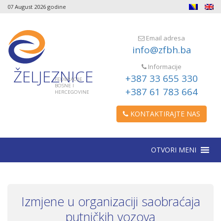
07 August 2026 godine
Email adresa
info@zfbh.ba
Informacije
ŽELJEZNICE
+387 33 655 330
FEDERACIJE
BOSNE I
+387 61 783 664
HERCEGOVINE
KONTAKTIRAJTE NAS
OTVORI MENI
Izmjene u organizaciji saobraćaja
putničkih vozova