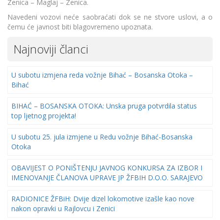
Zenica – Maglaj – Zenica.
Navedeni vozovi neće saobraćati dok se ne stvore uslovi, a o
čemu će javnost biti blagovremeno upoznata.
Najnoviji članci
U subotu izmjena reda vožnje Bihać – Bosanska Otoka –
Bihać
BIHAĆ – BOSANSKA OTOKA: Unska pruga potvrdila status
top ljetnog projekta!
U subotu 25. jula izmjene u Redu vožnje Bihać-Bosanska
Otoka
OBAVIJEST O PONIŠTENJU JAVNOG KONKURSA ZA IZBOR I
IMENOVANJE ČLANOVA UPRAVE JP ŽFBIH D.O.O. SARAJEVO
RADIONICE ŽFBiH: Dvije dizel lokomotive izašle kao nove
nakon opravki u Rajlovcu i Zenici