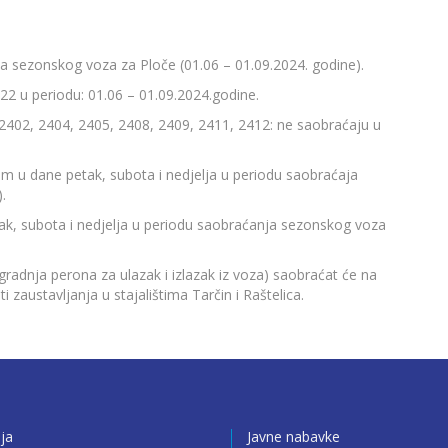
a sezonskog voza za Ploče (01.06 – 01.09.2024. godine).
2 u periodu: 01.06 – 01.09.2024.godine.
 2402, 2404, 2405, 2408, 2409, 2411, 2412: ne saobraćaju u
m u dane petak, subota i nedjelja u periodu saobraćaja
.
ak, subota i nedjelja u periodu saobraćanja sezonskog voza
gradnja perona za ulazak i izlazak iz voza) saobraćat će na
i zaustavljanja u stajalištima Tarčin i Raštelica.
ija
Javne nabavke