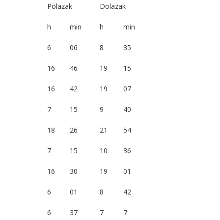
Polazak
Dolazak
h
min
h
min
o
6
06
8
35
a
16
46
19
15
o
16
42
19
07
a
7
15
9
40
18
26
21
54
7
15
10
36
16
30
19
01
6
01
8
42
6
37
7
7