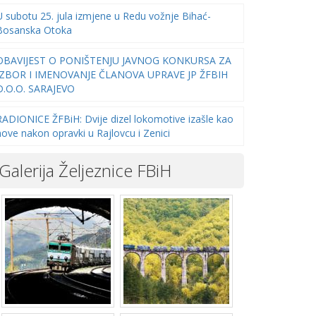
U subotu 25. jula izmjene u Redu vožnje Bihać-
Bosanska Otoka
OBAVIJEST O PONIŠTENJU JAVNOG KONKURSA ZA
IZBOR I IMENOVANJE ČLANOVA UPRAVE JP ŽFBIH
D.O.O. SARAJEVO
RADIONICE ŽFBiH: Dvije dizel lokomotive izašle kao
nove nakon opravki u Rajlovcu i Zenici
Galerija Željeznice FBiH