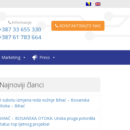
Informacije
KONTAKTIRAJTE NAS
+387 33 655 330
+387 61 783 664
Marketing
Press
Najnoviji članci
U subotu izmjena reda vožnje Bihać – Bosanska
Otoka – Bihać
BIHAĆ – BOSANSKA OTOKA: Unska pruga potvrdila
status top ljetnog projekta!