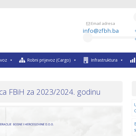
Email adresa
info@zfbh.ba
evoz
Robni prijevoz (Cargo)
Infrastruktura
ica FBiH za 2023/2024. godinu