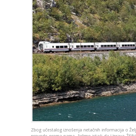
Zbog učestalog iznošenja netačnih informacija o Žel
provode prema nama, želimo istaći da Uprava ŽFBiH 