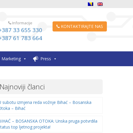
Informacije
KONTAKTIRAJTE NAS
+387 33 655 330
+387 61 783 664
Marketing
Press
Najnoviji članci
U subotu izmjena reda vožnje Bihać – Bosanska
Otoka – Bihać
BIHAĆ – BOSANSKA OTOKA: Unska pruga potvrdila
status top ljetnog projekta!