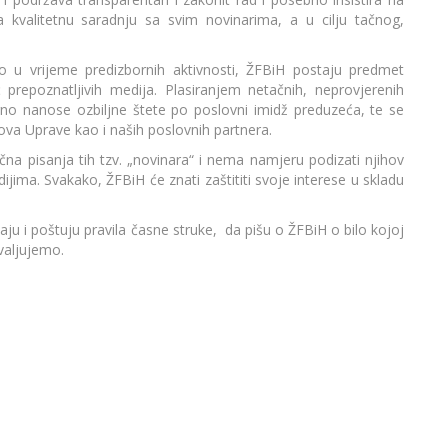
kvalitetnu saradnju sa svim novinarima, a u cilju tačnog,
 u vrijeme predizbornih aktivnosti, ŽFBiH postaju predmet
 prepoznatljivih medija. Plasiranjem netačnih, neprovjerenih
no nanose ozbiljne štete po poslovni imidž preduzeća, te se
nova Uprave kao i naših poslovnih partnera.
a pisanja tih tzv. „novinara“ i nema namjeru podizati njihov
dijima. Svakako, ŽFBiH će znati zaštititi svoje interese u skladu
u i poštuju pravila časne struke, da pišu o ŽFBiH o bilo kojoj
hvaljujemo.