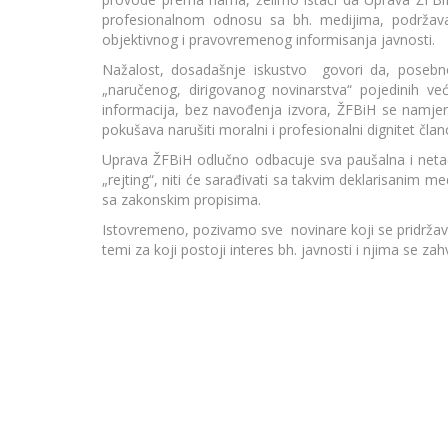
profesionalnom odnosu sa bh. medijima, podržava 
objektivnog i pravovremenog informisanja javnosti.
Nažalost, dosadašnje iskustvo govori da, posebno
„naručenog, dirigovanog novinarstva“ pojedinih već
informacija, bez navođenja izvora, ŽFBiH se namjer
pokušava narušiti moralni i profesionalni dignitet čla
Uprava ŽFBiH odlučno odbacuje sva paušalna i netačn
„rejting“, niti će sarađivati sa takvim deklarisanim me
sa zakonskim propisima.
Istovremeno, pozivamo sve novinare koji se pridržavaj
temi za koji postoji interes bh. javnosti i njima se za