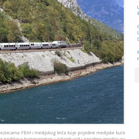
jeznicama FBIH i medijskog linča koje pojedine medijske kuće
podržava transparentan i zakonit rad i posebno insistira na