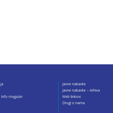
ija
Javne nabavke
o
Javne nabavke – Arhiva
 Info magazin
Web linkovi
Drugi o nama