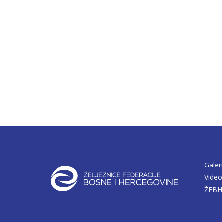
Galer
Vide
ŽFBH