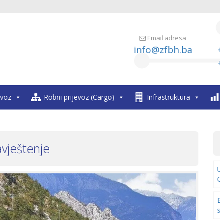
Email adresa
info@zfbh.ba
evoz
Robni prijevoz (Cargo)
Infrastruktura
vještenje