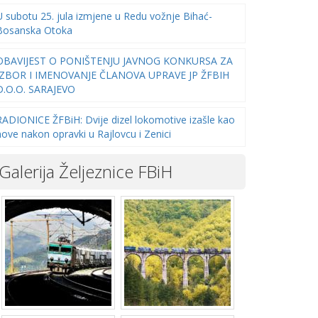
U subotu 25. jula izmjene u Redu vožnje Bihać-
Bosanska Otoka
OBAVIJEST O PONIŠTENJU JAVNOG KONKURSA ZA
IZBOR I IMENOVANJE ČLANOVA UPRAVE JP ŽFBIH
D.O.O. SARAJEVO
RADIONICE ŽFBiH: Dvije dizel lokomotive izašle kao
nove nakon opravki u Rajlovcu i Zenici
Galerija Željeznice FBiH