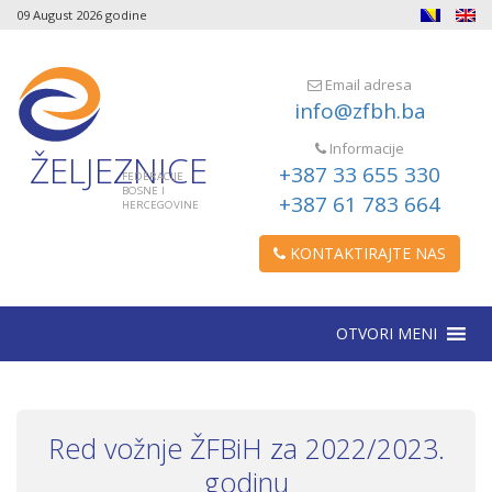
09 August 2026 godine
Email adresa
info@zfbh.ba
Informacije
ŽELJEZNICE
+387 33 655 330
FEDERACIJE
BOSNE I
+387 61 783 664
HERCEGOVINE
KONTAKTIRAJTE NAS
OTVORI MENI
Red vožnje ŽFBiH za 2022/2023.
godinu