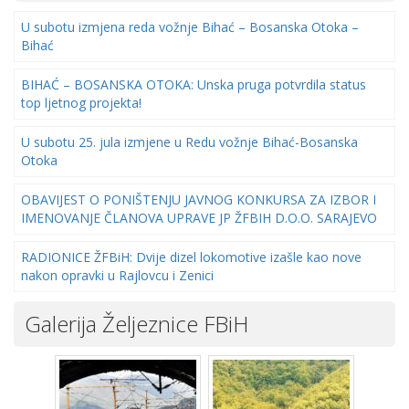
U subotu izmjena reda vožnje Bihać – Bosanska Otoka –
Bihać
BIHAĆ – BOSANSKA OTOKA: Unska pruga potvrdila status
top ljetnog projekta!
U subotu 25. jula izmjene u Redu vožnje Bihać-Bosanska
Otoka
OBAVIJEST O PONIŠTENJU JAVNOG KONKURSA ZA IZBOR I
IMENOVANJE ČLANOVA UPRAVE JP ŽFBIH D.O.O. SARAJEVO
RADIONICE ŽFBiH: Dvije dizel lokomotive izašle kao nove
nakon opravki u Rajlovcu i Zenici
Galerija Željeznice FBiH