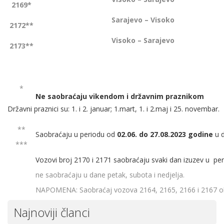
2169*
Sarajevo – Visoko
2172**
Visoko – Sarajevo
2173**
*
Ne saobraćaju vikendom i državnim praznikom
Državni praznici su: 1. i 2. januar; 1.mart, 1. i 2.maj i 25. novembar.
**
Saobraćaju u periodu od
02.06. do 27.08.2023 godine
u d
***
Vozovi broj 2170 i 2171 saobraćaju svaki dan izuzev u pe
ne saobraćaju u dane petak, subota i nedjelja.
NAPOMENA: Saobraćaj vozova 2164, 2165, 2166 i 2167 obus
Najnoviji članci