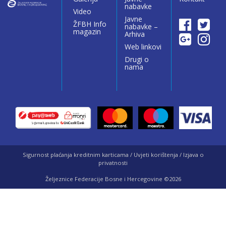
nabavke
Video
Javne
ŽFBH Info
nabavke –
magazin
Arhiva
Web linkovi
Drugi o
nama
Sigurnost plaćanja kreditnim karticama / Uvjeti korištenja / Izjava o
privatnosti
Željeznice Federacije Bosne i Hercegovine ©2026