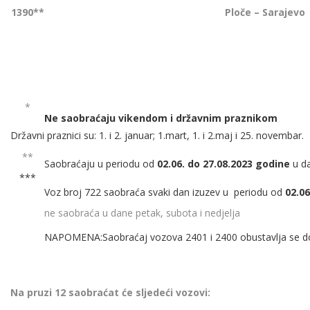
1390**
Ploče – Sarajevo
*
Ne saobraćaju vikendom i državnim praznikom
Državni praznici su: 1. i 2. januar; 1.mart, 1. i 2.maj i 25. novembar.
**
Saobraćaju u periodu od
02.06. do 27.08.2023 godine
u da
***
Voz broj 722 saobraća svaki dan izuzev u periodu od
02.06
ne saobraća u dane petak, subota i nedjelja
NAPOMENA:Saobraćaj vozova 2401 i 2400 obustavlja se do d
Na pruzi 12 saobraćat će sljedeći vozovi: