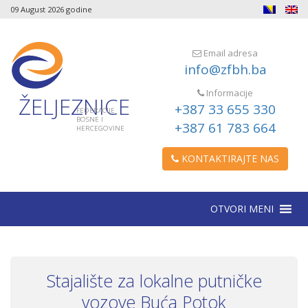
09 August 2026 godine
Email adresa
info@zfbh.ba
Informacije
ŽELJEZNICE
+387 33 655 330
FEDERACIJE
BOSNE I
+387 61 783 664
HERCEGOVINE
KONTAKTIRAJTE NAS
OTVORI MENI
Stajalište za lokalne putničke
vozove Buća Potok