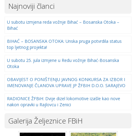
Najnoviji članci
U subotu izmjena reda vožnje Bihać – Bosanska Otoka –
Bihać
BIHAĆ – BOSANSKA OTOKA: Unska pruga potvrdila status
top ljetnog projekta!
U subotu 25. jula izmjene u Redu vožnje Bihać-Bosanska
Otoka
OBAVIJEST O PONIŠTENJU JAVNOG KONKURSA ZA IZBOR I
IMENOVANJE ČLANOVA UPRAVE JP ŽFBIH D.O.O. SARAJEVO
RADIONICE ŽFBiH: Dvije dizel lokomotive izašle kao nove
nakon opravki u Rajlovcu i Zenici
Galerija Željeznice FBiH