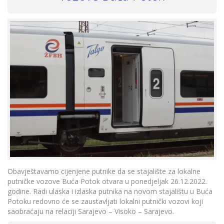
Obavještavamo cijenjene putnike da se stajalište za lokalne
putničke vozove Buća Potok otvara u ponedjeljak 26.12.2022.
godine. Radi ulaska i izlaska putnika na novom stajalištu u Buća
Potoku redovno će se zaustavljati lokalni putnički vozovi koji
saobraćaju na relaciji Sarajevo – Visoko – Sarajevo.