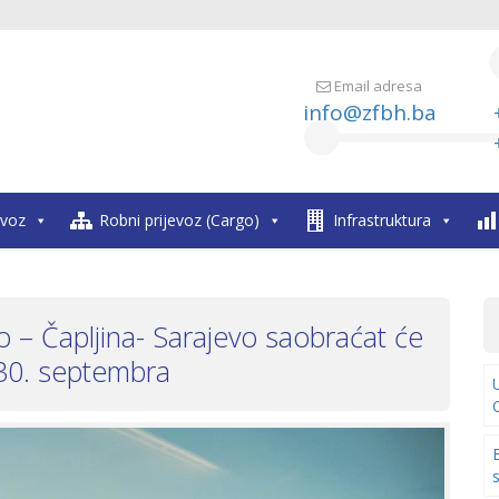
Email adresa
info@zfbh.ba
evoz
Robni prijevoz (Cargo)
Infrastruktura
o – Čapljina- Sarajevo saobraćat će
30. septembra