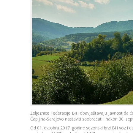
Željeznice Federacije BiH obavještavaju javnost da ć
Čapljina-Sarajevo nastaviti saobraćati i nakon 30. sep
Od 01. oktobra 2017. godine sezonski brzi BH voz i dalj