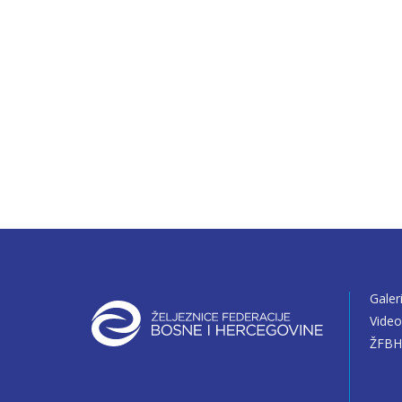
Galer
Vide
ŽFBH