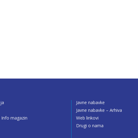
ija
Javne nabavke
o
Javne nabavke – Arhiva
 Info magazin
Web linkovi
Drugi o nama