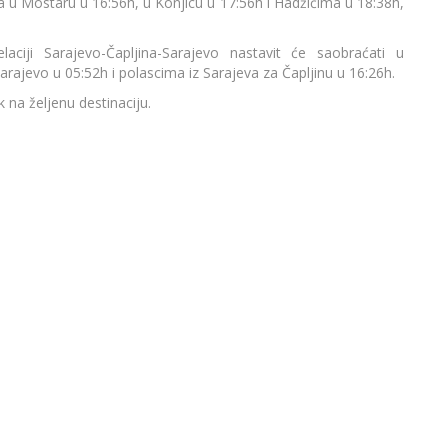
a u Mostaru u 16:56h, u Konjicu u 17:56h i Hadžićima u 18:38h,
iji Sarajevo-Čapljina-Sarajevo nastavit će saobraćati u
rajevo u 05:52h i polascima iz Sarajeva za Čapljinu u 16:26h.
 na željenu destinaciju.