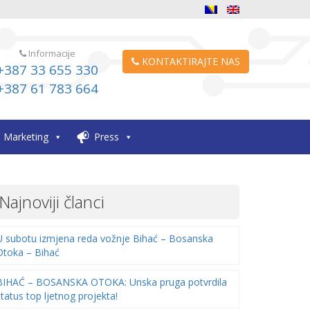
Informacije
KONTAKTIRAJTE NAS
+387 33 655 330
+387 61 783 664
Marketing
Press
Najnoviji članci
U subotu izmjena reda vožnje Bihać – Bosanska
Otoka – Bihać
BIHAĆ – BOSANSKA OTOKA: Unska pruga potvrdila
status top ljetnog projekta!