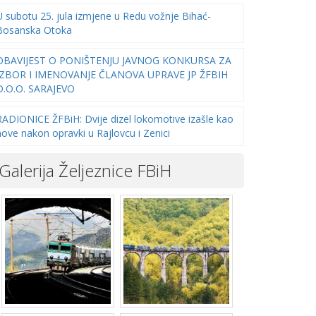
U subotu 25. jula izmjene u Redu vožnje Bihać-
Bosanska Otoka
OBAVIJEST O PONIŠTENJU JAVNOG KONKURSA ZA
IZBOR I IMENOVANJE ČLANOVA UPRAVE JP ŽFBIH
D.O.O. SARAJEVO
RADIONICE ŽFBiH: Dvije dizel lokomotive izašle kao
nove nakon opravki u Rajlovcu i Zenici
Galerija Željeznice FBiH