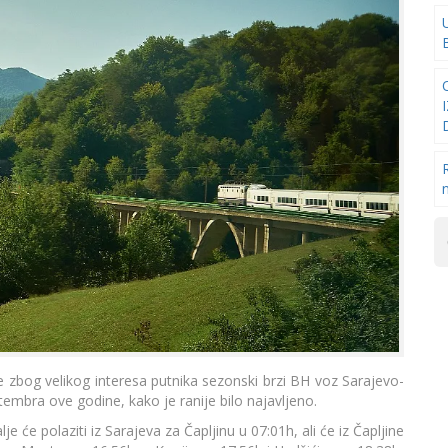
e zbog velikog interesa putnika sezonski brzi BH voz Sarajevo-
tembra ove godine, kako je ranije bilo najavljeno.
e će polaziti iz Sarajeva za Čapljinu u 07:01h, ali će iz Čapljine