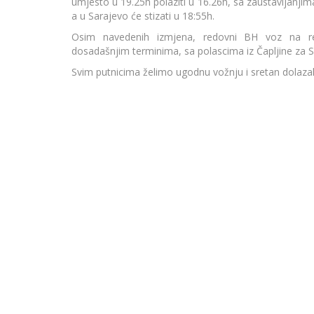
umjesto u 19.25h polaziti u 16.26h, sa zaustavljanjim
a u Sarajevo će stizati u 18:55h.
Osim navedenih izmjena, redovni BH voz na relac
dosadašnjim terminima, sa polascima iz Čapljine za Sa
Svim putnicima želimo ugodnu vožnju i sretan dolazak