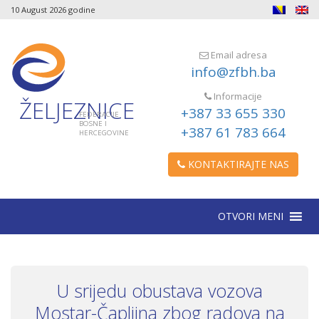
10 August 2026 godine
Email adresa
info@zfbh.ba
Informacije
ŽELJEZNICE
+387 33 655 330
FEDERACIJE
BOSNE I
+387 61 783 664
HERCEGOVINE
KONTAKTIRAJTE NAS
OTVORI MENI
U srijedu obustava vozova
Mostar-Čapljina zbog radova na