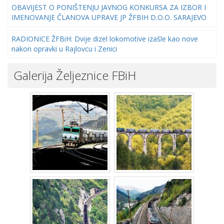
OBAVIJEST O PONIŠTENJU JAVNOG KONKURSA ZA IZBOR I
IMENOVANJE ČLANOVA UPRAVE JP ŽFBIH D.O.O. SARAJEVO
RADIONICE ŽFBiH: Dvije dizel lokomotive izašle kao nove
nakon opravki u Rajlovcu i Zenici
Galerija Željeznice FBiH