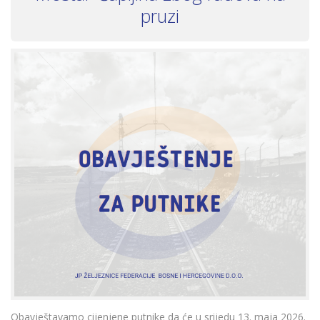
pruzi
Obavještavamo cijenjene putnike da će u srijedu 13. maja 2026.