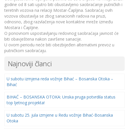
godine od 8 sati ujutro biti obustavljeno saobraćanje putničkih i
teretnih vozova na relaciji Mostar-Čapljina. Saobraćaj ovih
vozova obustavlja se zbog sanacionih radova na pruzi,
odnosno, zbog razvlačenja nove kontaktne mreže između
Mostara i Čapljine.
O ponovnom uspostavljanju redovnog saobraćaja javnost će
biti obavještena nakon završene sanacije.
U ovom periodu neće biti obezbijeđen alternativni prevoz u
putničkom saobraćaju.
Najnoviji članci
U subotu izmjena reda vožnje Bihać – Bosanska Otoka –
Bihać
BIHAĆ – BOSANSKA OTOKA: Unska pruga potvrdila status
top ljetnog projekta!
U subotu 25. jula izmjene u Redu vožnje Bihać-Bosanska
Otoka