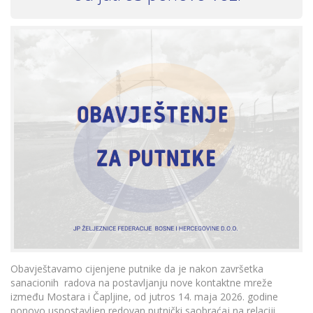
Obavještavamo cijenjene putnike da je nakon završetka
sanacionih radova na postavljanju nove kontaktne mreže
između Mostara i Čapljine, od jutros 14. maja 2026. godine
ponovo uspostavljen redovan putnički saobraćaj na relaciji