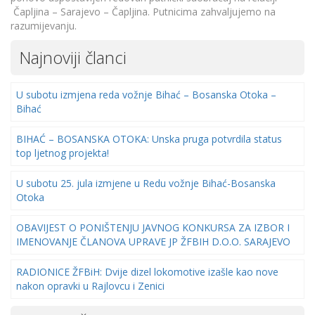
Čapljina – Sarajevo – Čapljina. Putnicima zahvaljujemo na
razumijevanju.
Najnoviji članci
U subotu izmjena reda vožnje Bihać – Bosanska Otoka –
Bihać
BIHAĆ – BOSANSKA OTOKA: Unska pruga potvrdila status
top ljetnog projekta!
U subotu 25. jula izmjene u Redu vožnje Bihać-Bosanska
Otoka
OBAVIJEST O PONIŠTENJU JAVNOG KONKURSA ZA IZBOR I
IMENOVANJE ČLANOVA UPRAVE JP ŽFBIH D.O.O. SARAJEVO
RADIONICE ŽFBiH: Dvije dizel lokomotive izašle kao nove
nakon opravki u Rajlovcu i Zenici