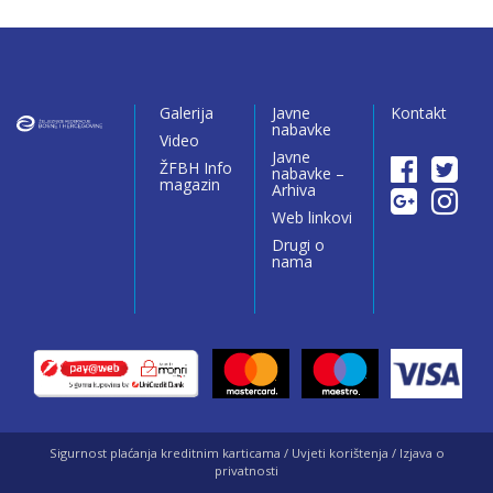
Galerija
Javne
Kontakt
nabavke
Video
Javne
ŽFBH Info
nabavke –
magazin
Arhiva
Web linkovi
Drugi o
nama
Sigurnost plaćanja kreditnim karticama / Uvjeti korištenja / Izjava o
privatnosti