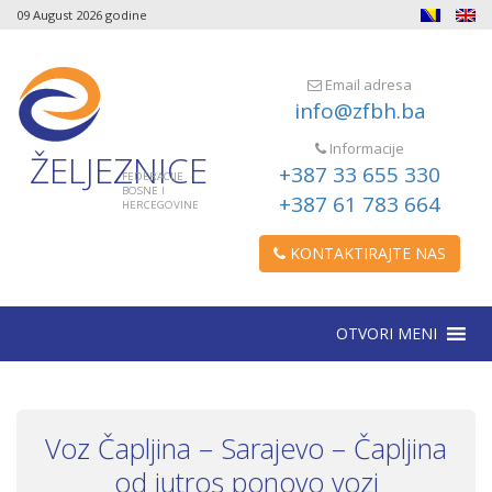
09 August 2026 godine
Email adresa
info@zfbh.ba
Informacije
ŽELJEZNICE
+387 33 655 330
FEDERACIJE
BOSNE I
+387 61 783 664
HERCEGOVINE
KONTAKTIRAJTE NAS
OTVORI MENI
Voz Čapljina – Sarajevo – Čapljina
od jutros ponovo vozi