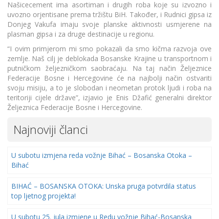
Našicecement ima asortiman i drugih roba koje su izvozno i
uvozno orjentisane prema tržištu BiH. Također, i Rudnici gipsa iz
Donjeg Vakufa imaju svoje planske aktivnosti usmjerene na
plasman gipsa i za druge destinacije u regionu.
“I ovim primjerom mi smo pokazali da smo kičma razvoja ove
zemlje. Naš cilj je deblokada Bosanske Krajine u transportnom i
putničkom željezničkom saobraćaju. Na taj način Željeznice
Federacije Bosne i Hercegovine će na najbolji način ostvariti
svoju misiju, a to je slobodan i neometan protok ljudi i roba na
teritoriji cijele države”, izjavio je Enis Džafić generalni direktor
Željeznica Federacije Bosne i Hercegovine.
Najnoviji članci
U subotu izmjena reda vožnje Bihać – Bosanska Otoka –
Bihać
BIHAĆ – BOSANSKA OTOKA: Unska pruga potvrdila status
top ljetnog projekta!
U subotu 25. jula izmjene u Redu vožnje Bihać-Bosanska