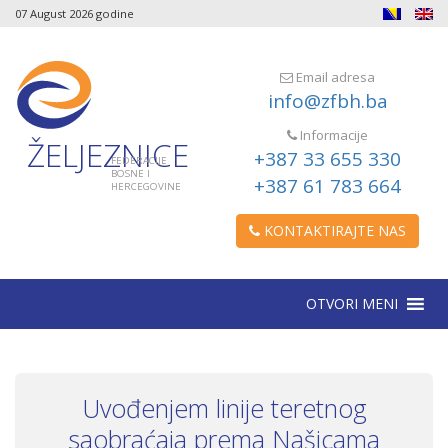
07 August 2026 godine
Email adresa
info@zfbh.ba
Informacije
ŽELJEZNICE
+387 33 655 330
FEDERACIJE
BOSNE I
+387 61 783 664
HERCEGOVINE
KONTAKTIRAJTE NAS
OTVORI MENI
Uvođenjem linije teretnog
saobraćaja prema Našicama