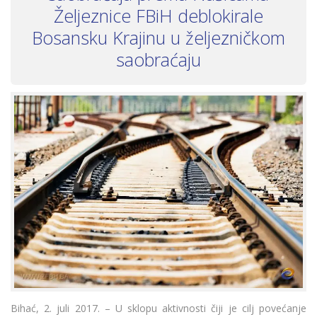
Željeznice FBiH deblokirale
Bosansku Krajinu u željezničkom
saobraćaju
Bihać, 2. juli 2017. – U sklopu aktivnosti čiji je cilj povećanje