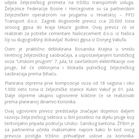
udjela željezničkog prometa na tržištu transportnih usluga,
Željeznice Federacije Bosne i Hercegovine su sa partnerskim
željezničkim operatorom na prugama u Hrvatskoj – PPD
Transport d.o.o. Zagreb dogovorile prevoz cca 20.000 tona
sirovog gipsa do kraja tekuće godine. Ovaj prevoz će se
realizirati za potrebe cementare Našicecement d.o.o. iz Našica
čiji su dugogodišnji dobavljač Rudnici gipsa iz Donjeg Vakufa.
Ovim je praktično deblokirana Bosanska Krajina u smislu
teretnog željezničkog saobraćaja, a uspostavljanjem turističkog
voza “Unskom prugom” 7. jula, te završetkom elektrifikacije ove
pruge, bit će otklonjena i blokada putničkog željezničkog
saobraćaja prema Bihaću.
Planirana otprema prve kompozicije voza od 18 vagona i oko
1.000 neto tona iz željezničke stanice Kulen Vakuf je 01. jula.
Dalje otpreme ukupno ugovorene količine će se realizovati
prema planiranoj dinamici korisnika.
Ovaj ugovoreni prevoz predstavlja značajan doprinos daljem
razvoju željezničkog sektora u BiH posebno na dijelu pruge koji
teritorijalno pripada području Unsko- Sanskog kantona. ŽFBiH je
sa partnerima učinila maksimalne napore kako bi kod ovog
prevoza postigla tržišno prihvatljive uslove za korisnika.