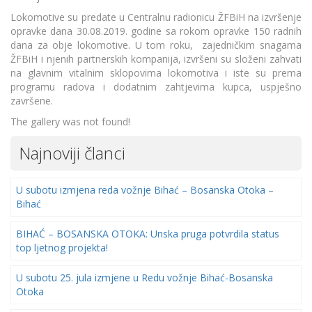
Lokomotive su predate u Centralnu radionicu ŽFBiH na izvršenje
opravke dana 30.08.2019. godine sa rokom opravke 150 radnih
dana za obje lokomotive. U tom roku, zajedničkim snagama
ŽFBiH i njenih partnerskih kompanija, izvršeni su složeni zahvati
na glavnim vitalnim sklopovima lokomotiva i iste su prema
programu radova i dodatnim zahtjevima kupca, uspješno
završene.
The gallery was not found!
Najnoviji članci
U subotu izmjena reda vožnje Bihać – Bosanska Otoka –
Bihać
BIHAĆ – BOSANSKA OTOKA: Unska pruga potvrdila status
top ljetnog projekta!
U subotu 25. jula izmjene u Redu vožnje Bihać-Bosanska
Otoka