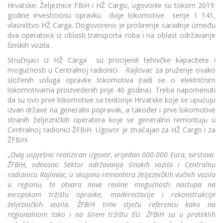
Hrvatske: Željeznice FBiH i HŽ Cargo, ugovorile su tokom 2019.
godine investicionu opravku dvije lokomotive serije 1 141,
vlasništvo HŽ Carga. Dogovoreno je proširenje saradnje između
dva operatora iz oblasti transporta roba i na oblast održavanje
šinskih vozila.
Stručnjaci iz HŽ Carga su procijenili tehničke kapacitete i
mogućnosti u Centralnoj radionici Rajlovac za pruženje ovako
složenih usluga opravke lokomotiva (radi se o električnim
lokomotivama proizvedenih prije 40 godina). Treba napomenuti
da su ovo prve lokomotive sa teritorije Hrvatske koje se upućuju
izvan države na generalni popravak, a također i prve lokomotive
stranih željezničkih operatera koje se generalno remontuju u
Centralnoj radionici ŽFBiH. Ugovor je značajan za HŽ Cargo i za
ŽFBiH.
„
Ovaj uspješno realiziran Ugovor, vrijedan 600.000 Eura, svrstava
ŽFBiH, odnosno Sektor održavanja šinskih vozila i Centralnu
radionicu Rajlovac, u skupinu remontera željezničkih vučnih vozila
u regionu, te otvara nove realne mogućnosti nastupa na
evropskom tržištu opravke, modernizacije i rekonstrukcije
željezničkih vozila. ŽFBiH time stječu referencu kako na
regionalnom tako i na širem tržištu EU. ŽFBiH su u proteklih