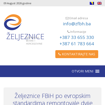
09 August 2026 godine
Email adresa
info@zfbh.ba
Informacije
ŽELJEZNICE
+387 33 655 330
FEDERACIJE
BOSNE I
+387 61 783 664
HERCEGOVINE
KONTAKTIRAJTE NAS
OTVORI MENI
Željeznice FBiH po evropskim
standardima remontovale dvije