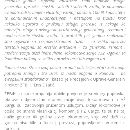
nekoliko godina uspješno zaustavile trend nabavke usluga
generalne opravke šinskih vučnih i vučenih vozila, te postepeno
ovladale održavanjem vlastitog voznog parka u 100 % kapacitetu,
te kontinuiranim unapređenjem i nastupom na tržištu kroz
nekoliko Ugovora o pružanju usluga, prerasle iz nekoga ko
nabavlja usluge u nekoga ko pruža usluge generalnog remonta i
modernizacije šinskih vozila. U proteklih pet godina realizovali
smo ugovore sa Termoelektranom Tuzla – za veliku opravku
teretnih vagona, sa Arcelor Mittalom – za generalni remont i
modernizaciju dizel hidraulične lokomotive serije 732, Ugovor sa
Rudnikom Kakanj za veliku opravku teretnih vagona itd.
Ponosni smo što su ovaj posao uradili naši željezničari koji imaju
potrebna znanja i što izlazi iz naših pogona u Rajlovcu – po
evropskim standardima
“, kazao je Predsjednik Uprave-Generalni
direktor ŽFBiH, Enis Džafić.
ŽFBiH su kao kompanija dobile povjerenje srednjeg popravka,
obnove i djelomične modernizacije dviju lokomotiva i u HŽ
Cargu su zadovoljni pruženom uslugom. Dizajn lokomotive je
došla od strane vlasnika tj. kompanije HŽ Cargo, te su na taj
način gotovo 40 godina stare lokomotive, koje već duži niz
godina nisu bile u funkciji prevoza, popravljene i vraćene u
funkciju.