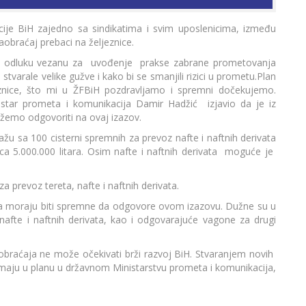
ije BiH zajedno sa sindikatima i svim uposlenicima, između
aobraćaj prebaci na željeznice.
 je odluku vezanu za uvođenje prakse zabrane prometovanja
stvarale velike gužve i kako bi se smanjili rizici u prometu.Plan
znice, što mi u ŽFBiH pozdravljamo i spremni dočekujemo.
star prometa i komunikacija Damir Hadžić izjavio da je iz
ožemo odgovoriti na ovaj izazov.
lažu sa 100 cisterni spremnih za prevoz nafte i naftnih derivata
 5.000.000 litara. Osim nafte i naftnih derivata moguće je
 prevoz tereta, nafte i naftnih derivata.
lja moraju biti spremne da odgovore ovom izazovu. Dužne su u
nafte i naftnih derivata, kao i odgovarajuće vagone za drugi
aobraćaja ne može očekivati brži razvoj BiH. Stvaranjem novih
imaju u planu u državnom Ministarstvu prometa i komunikacija,