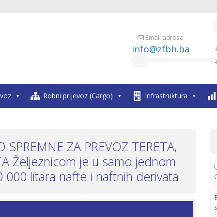
Email adresa
info@zfbh.ba
evoz
Robni prijevoz (Cargo)
Infrastruktura
O SPREMNE ZA PREVOZ TERETA,
 Željeznicom je u samo jednom
00 litara nafte i naftnih derivata