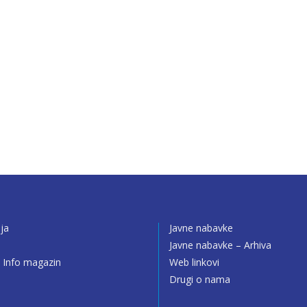
ija
Javne nabavke
o
Javne nabavke – Arhiva
 Info magazin
Web linkovi
Drugi o nama