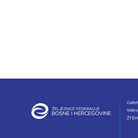
Galer
Vide
ŽFBH