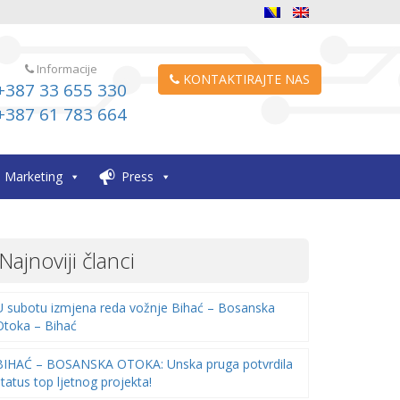
Informacije
KONTAKTIRAJTE NAS
+387 33 655 330
+387 61 783 664
Marketing
Press
Najnoviji članci
U subotu izmjena reda vožnje Bihać – Bosanska
Otoka – Bihać
BIHAĆ – BOSANSKA OTOKA: Unska pruga potvrdila
status top ljetnog projekta!