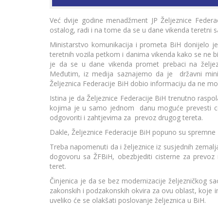
Već dvije godine menadžment JP Željeznice Federac
ostalog, radi i na tome da se u dane vikenda teretni s
Ministarstvo komunikacija i prometa BiH donijelo
teretnih vozila petkom i danima vikenda kako se ne bi 
je da se u dane vikenda promet prebaci na želje
Međutim, iz medija saznajemo da je državni mini
Željeznica Federacije BiH dobio informaciju da ne m
Istina je da Željeznice Federacije BiH trenutno raspo
kojima je u samo jednom danu moguće prevesti cca
odgovoriti i zahtjevima za prevoz drugog tereta.
Dakle, Željeznice Federacije BiH popuno su spremne za
Treba napomenuti da i željeznice iz susjednih zema
dogovoru sa ŽFBiH, obezbjediti cisterne za prevoz 
teret.
Činjenica je da se bez modernizacije željezničkog s
zakonskih i podzakonskih okvira za ovu oblast, koje 
uveliko će se olakšati poslovanje željeznica u BiH.