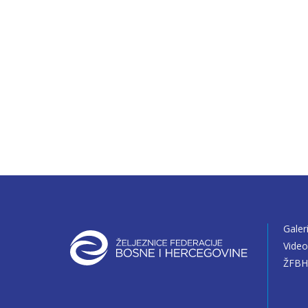
Galer
Vide
ŽFBH