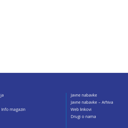
ija
Javne nabavke
o
Javne nabavke – Arhiva
 Info magazin
Web linkovi
Drugi o nama