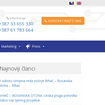
Informacije
KONTAKTIRAJTE NAS
+387 33 655 330
+387 61 783 664
Marketing
Press
Najnoviji članci
U subotu izmjena reda vožnje Bihać – Bosanska
Otoka – Bihać
BIHAĆ – BOSANSKA OTOKA: Unska pruga potvrdila
status top ljetnog projekta!