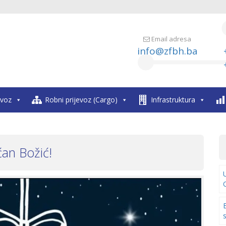
Email adresa
info@zfbh.ba
evoz
Robni prijevoz (Cargo)
Infrastruktura
ćan Božić!