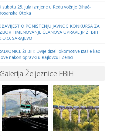
U subotu 25. jula izmjene u Redu vožnje Bihać-
Bosanska Otoka
OBAVIJEST O PONIŠTENJU JAVNOG KONKURSA ZA
IZBOR I IMENOVANJE ČLANOVA UPRAVE JP ŽFBIH
D.O.O. SARAJEVO
RADIONICE ŽFBiH: Dvije dizel lokomotive izašle kao
nove nakon opravki u Rajlovcu i Zenici
Galerija Željeznice FBiH